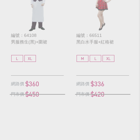
編號：64108
編號：66511
男服務生(黑)+圍裙
黑白水手服+紅格裙
L
XL
M
L
XL
$360
$336
網路價
網路價
$450
$420
門市價
門市價