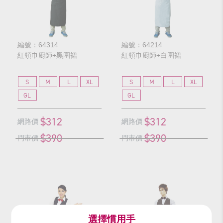
編號：64314
編號：64214
紅領巾廚師+黑圍裙
紅領巾廚師+白圍裙
S
M
L
XL
S
M
L
XL
GL
GL
$312
$312
網路價
網路價
$390
$390
門市價
門市價
選擇慣用手