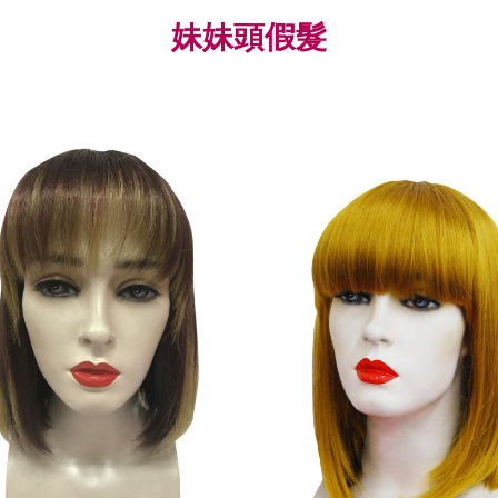
妹妹頭假髮