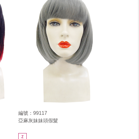
編號：99117
亞麻灰妹妹頭假髮
Z