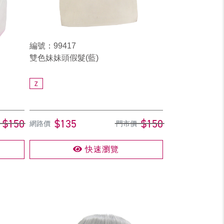
編號：99417
雙色妹妹頭假髮(藍)
Z
$150
$135
$150
網路價
門市價
快速瀏覽