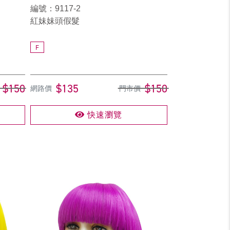
編號：9117-2
紅妹妹頭假髮
F
$150
$135
$150
網路價
門市價
快速瀏覽