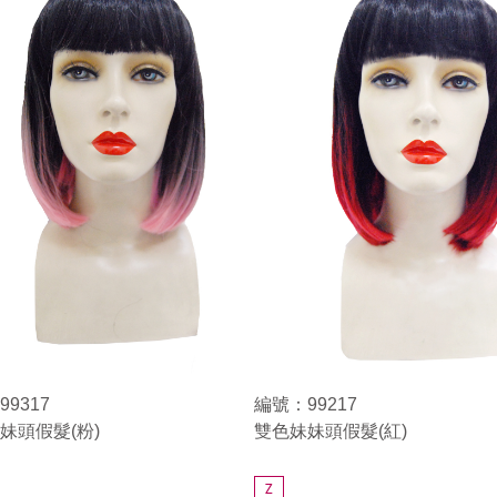
9317
編號：99217
妹頭假髮(粉)
雙色妹妹頭假髮(紅)
Z