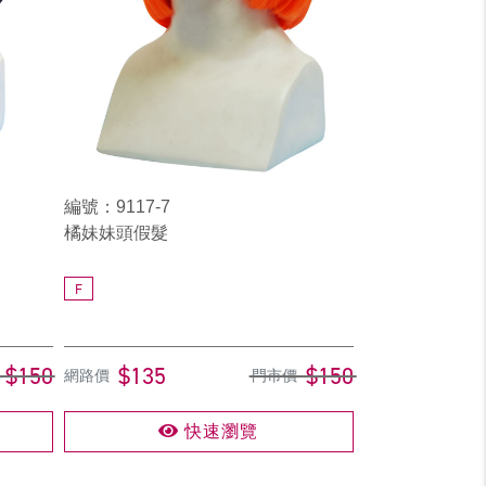
編號：9117-7
橘妹妹頭假髮
F
$150
$135
$150
網路價
門市價
快速瀏覽