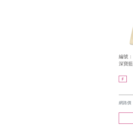
編號：9
深寶藍
F
網路價