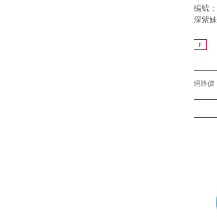
編號：9
深紫妹
F
網路價