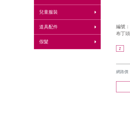
兒童服裝
編號：9
道具配件
布丁頭
假髮
Z
網路價