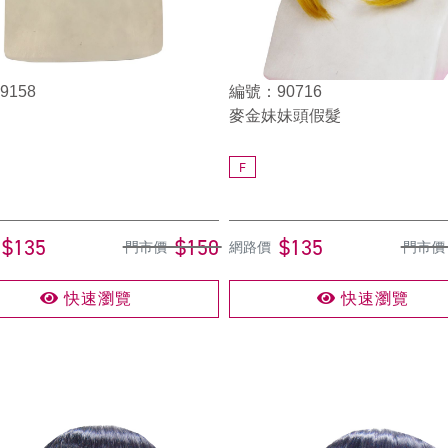
158
編號：90716
麥金妹妹頭假髮
F
$135
$150
$135
門市價
網路價
門市價
快速瀏覽
快速瀏覽