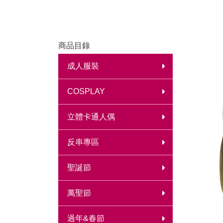
商品目錄
成人服裝
COSPLAY
立體卡通人偶
反串專區
聖誕節
萬聖節
過年&春節