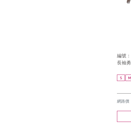
編號：6
長袖勇
S
M
網路價