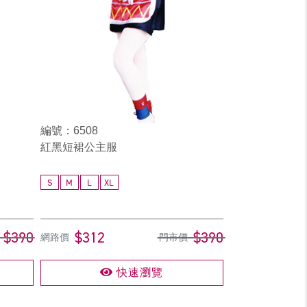
編號：6508
紅黑短裙公主服
S
M
L
XL
$390
$312
$390
網路價
門市價
快速瀏覽