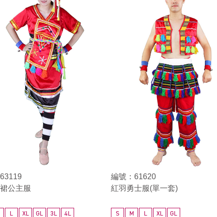
3119
編號：61620
裙公主服
紅羽勇士服(單一套)
L
XL
GL
3L
4L
S
M
L
XL
GL