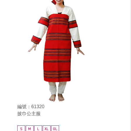
編號：61320
披巾公主服
S
M
L
XL
GL