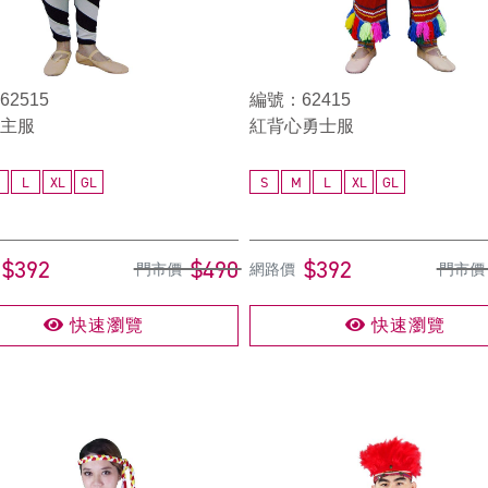
2515
編號：62415
主服
紅背心勇士服
L
XL
GL
S
M
L
XL
GL
$392
$490
$392
門市價
網路價
門市價
快速瀏覽
快速瀏覽