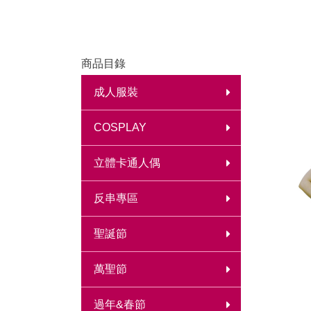
商品目錄
成人服裝
COSPLAY
立體卡通人偶
反串專區
聖誕節
萬聖節
過年&春節