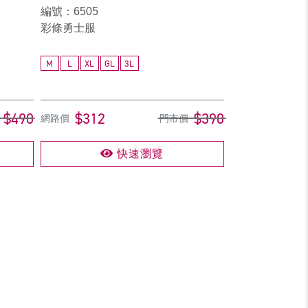
編號：6505
彩條勇士服
M
L
XL
GL
3L
$490
$312
$390
網路價
門市價
快速瀏覽