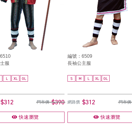
510
編號：6509
士服
長袖公主服
L
XL
GL
S
M
L
XL
GL
$312
$390
$312
門市價
網路價
門市價
快速瀏覽
快速瀏覽