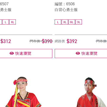
507
編號：6506
勇士服
白背心勇士服
L
XL
L
XL
GL
3L
$312
$390
$392
門市價
網路價
門市價
快速瀏覽
快速瀏覽