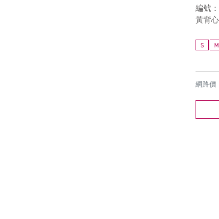
編號：6
黃背心
S
M
網路價