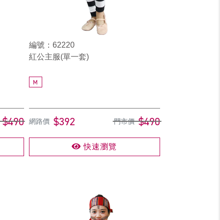
編號：62220
紅公主服(單一套)
M
$490
$392
$490
網路價
門市價
快速瀏覽