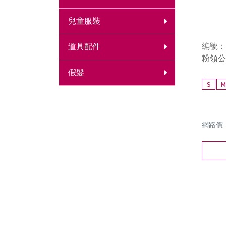
兒童服裝
編號：6
道具配件
粉領公
假髮
S
M
網路價