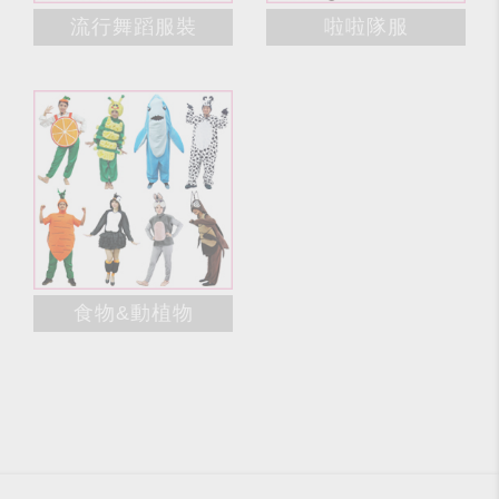
流行舞蹈服裝
啦啦隊服
食物&動植物