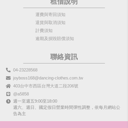
租借說明
運費與寄回須知
退貨與取消須知
計費須知
逾期及損毀賠償須知
聯絡資訊
04-23228568
joyboss168@dancing-clothes.com.tw
403台中市西區台灣大道二段206號
@a5858
週一至週五9:00至18:00
週六、週日、國定假日營業時間彈性調整，依每月網站公
告為主