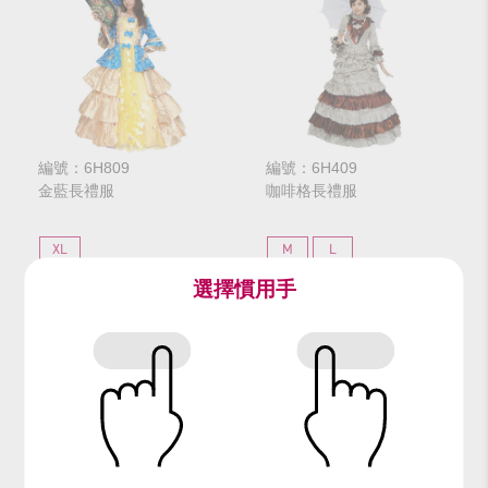
編號：6H809
編號：6H409
金藍長禮服
咖啡格長禮服
XL
M
L
選擇慣用手
$472
$472
網路價
網路價
$590
$590
門市價
門市價