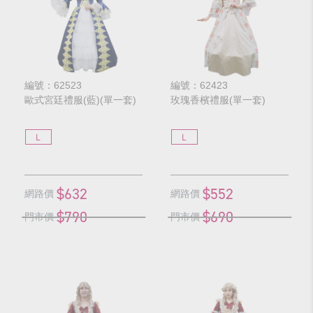
編號：62523
編號：62423
歐式宮廷禮服(藍)(單一套)
玫瑰香檳禮服(單一套)
L
L
$632
$552
網路價
網路價
$790
$690
門市價
門市價