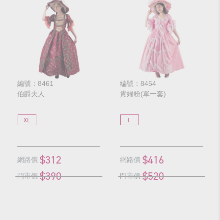
編號：8461
編號：8454
伯爵夫人
貴婦粉(單一套)
XL
L
$312
$416
網路價
網路價
$390
$520
門市價
門市價