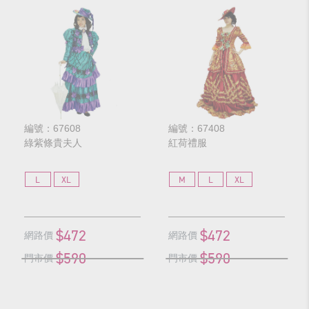
編號：67608
編號：67408
綠紫條貴夫人
紅荷禮服
L
XL
M
L
XL
$472
$472
網路價
網路價
$590
$590
門市價
門市價