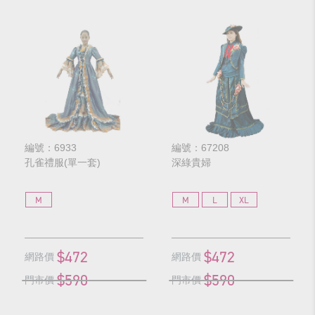
編號：6933
編號：67208
孔雀禮服(單一套)
深綠貴婦
M
M
L
XL
$472
$472
網路價
網路價
$590
$590
門市價
門市價