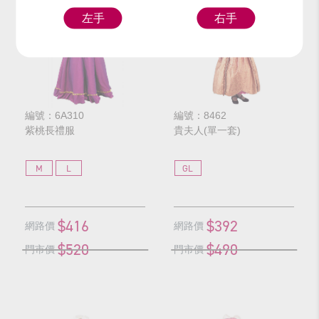
左手
右手
編號：6A310
編號：8462
紫桃長禮服
貴夫人(單一套)
M
L
GL
$416
$392
網路價
網路價
$520
$490
門市價
門市價