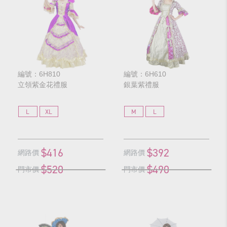
編號：6H810
編號：6H610
立領紫金花禮服
銀葉紫禮服
L
XL
M
L
$416
$392
網路價
網路價
$520
$490
門市價
門市價