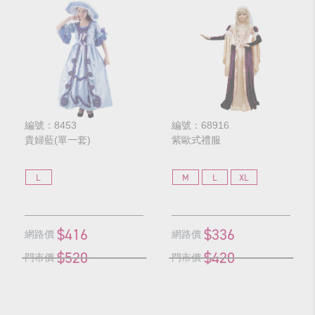
編號：8453
編號：68916
貴婦藍(單一套)
紫歐式禮服
L
M
L
XL
$416
$336
網路價
網路價
$520
$420
門市價
門市價