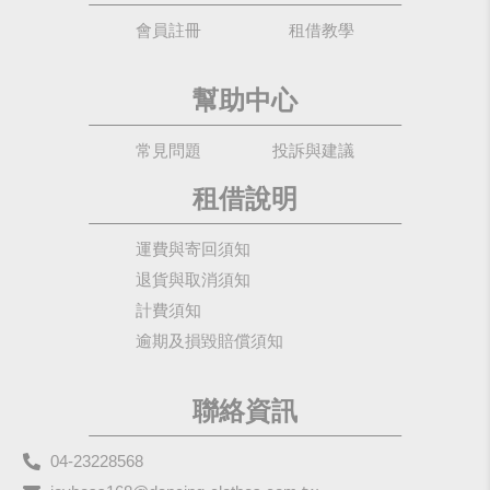
會員註冊
租借教學
幫助中心
常見問題
投訴與建議
租借說明
運費與寄回須知
退貨與取消須知
計費須知
逾期及損毀賠償須知
聯絡資訊
04-23228568