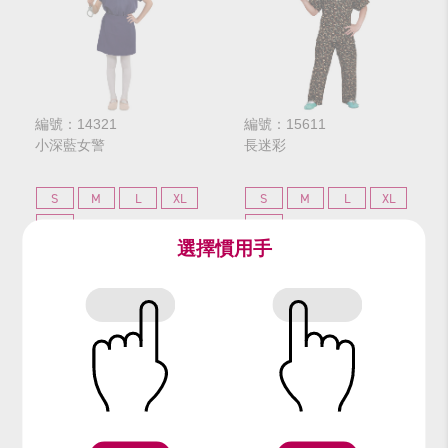
編號：14321
編號：15611
小深藍女警
長迷彩
S
M
L
XL
S
M
L
XL
GL
GL
選擇慣用手
$240
$240
網路價
網路價
$300
$300
門市價
門市價