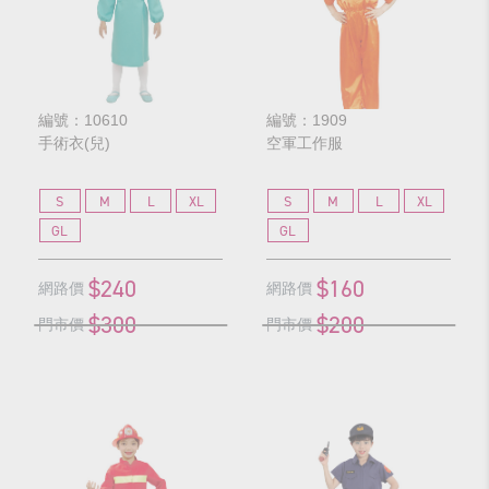
編號：10610
編號：1909
手術衣(兒)
空軍工作服
S
M
L
XL
S
M
L
XL
GL
GL
$240
$160
網路價
網路價
$300
$200
門市價
門市價