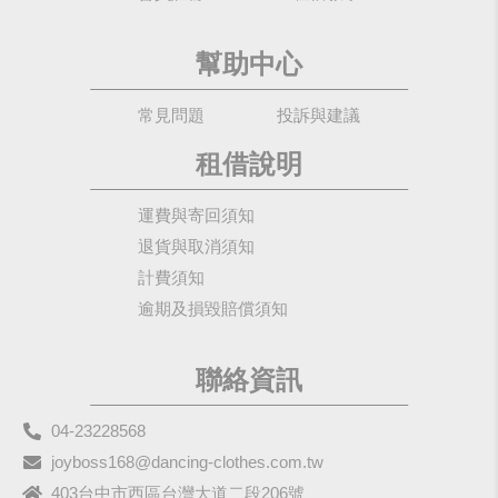
幫助中心
常見問題
投訴與建議
租借說明
運費與寄回須知
退貨與取消須知
計費須知
逾期及損毀賠償須知
聯絡資訊
04-23228568
joyboss168@dancing-clothes.com.tw
403台中市西區台灣大道二段206號