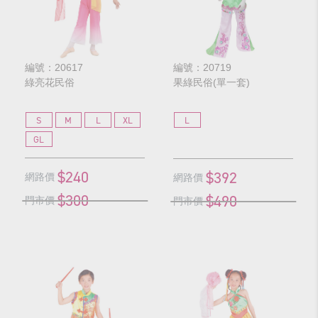
編號：20617
編號：20719
綠亮花民俗
果綠民俗(單一套)
S
M
L
XL
L
GL
$240
$392
網路價
網路價
$300
$490
門市價
門市價