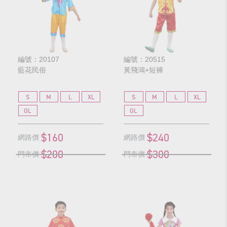
編號：20107
編號：20515
藍花民俗
黃飛鴻+短褲
S
M
L
XL
S
M
L
XL
GL
GL
$160
$240
網路價
網路價
$200
$300
門市價
門市價