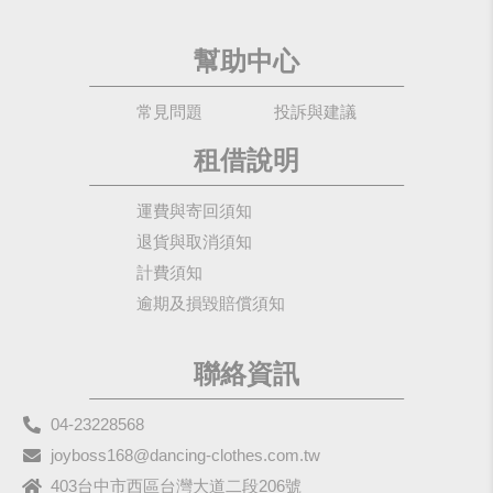
幫助中心
常見問題
投訴與建議
租借說明
運費與寄回須知
退貨與取消須知
計費須知
逾期及損毀賠償須知
聯絡資訊
04-23228568
joyboss168@dancing-clothes.com.tw
403台中市西區台灣大道二段206號