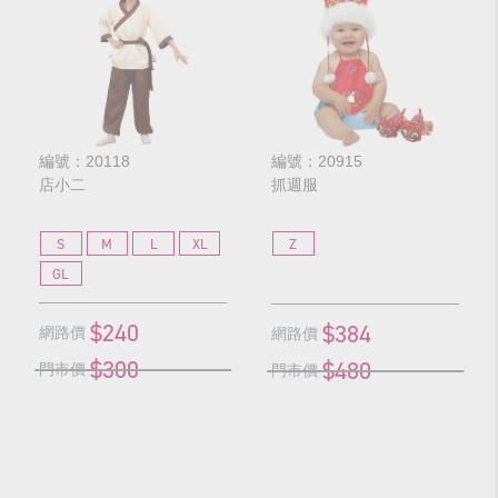
編號：20118
編號：20915
店小二
抓週服
S
M
L
XL
Z
GL
$240
$384
網路價
網路價
$300
$480
門市價
門市價