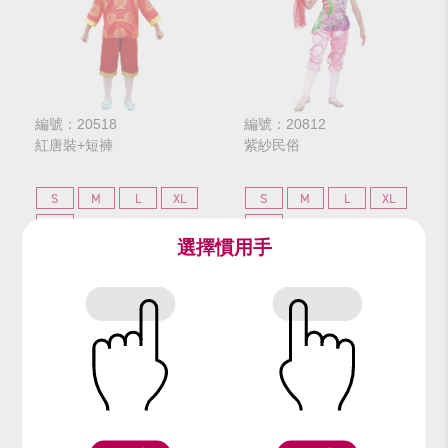
編號：20518
編號：20812
紅唐裝+短褲
紫紗民俗
S
M
L
XL
S
M
L
XL
GL
GL
選擇慣用手
$240
$240
網路價
網路價
$300
$300
門市價
門市價