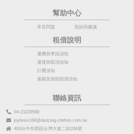
幫助中心
常見問題
投訴與建議
租借說明
運費與寄回須知
退貨與取消須知
計費須知
逾期及損毀賠償須知
聯絡資訊
04-23228568
joyboss168@dancing-clothes.com.tw
403台中市西區台灣大道二段206號