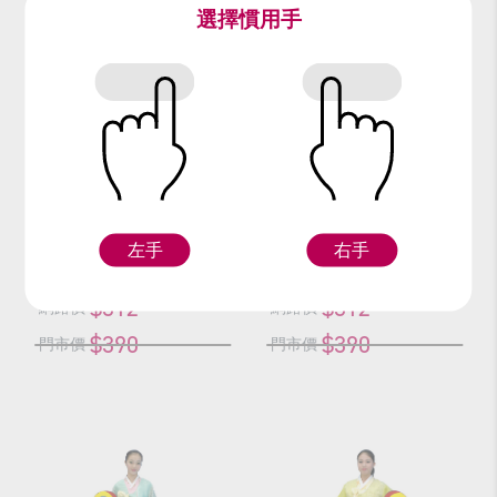
選擇慣用手
編號：63120
編號：63320
藍灰緞韓服
黃藍韓服(單一套)
L
XL
L
左手
右手
$312
$312
網路價
網路價
$390
$390
門市價
門市價