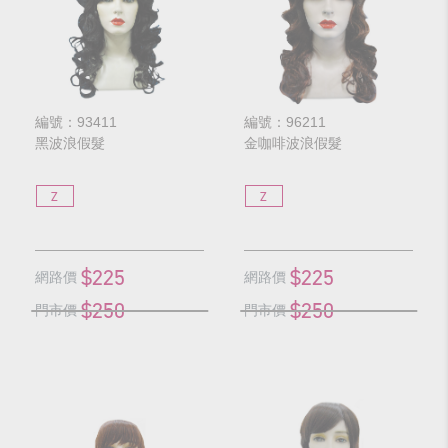
編號：93411
編號：96211
黑波浪假髮
金咖啡波浪假髮
Z
Z
$225
$225
網路價
網路價
$250
$250
門市價
門市價