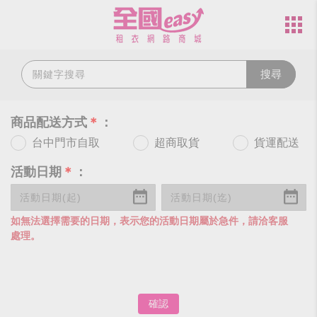
搜尋
商品配送方式
＊
：
台中門市自取
超商取貨
貨運配送
活動日期
＊
：
如無法選擇需要的日期，表示您的活動日期屬於急件，請洽客服
處理。
確認