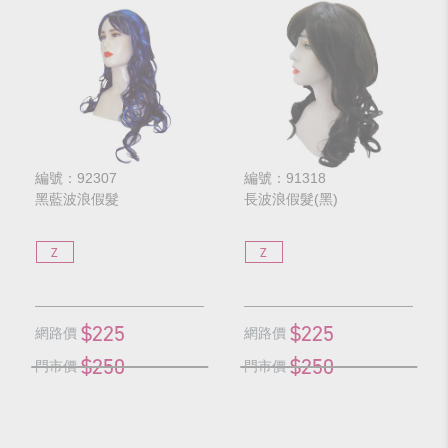
編號：92307
編號：91318
黑藍波浪假髮
長波浪假髮(黑)
Z
Z
$225
$225
網路價
網路價
$250
$250
門市價
門市價