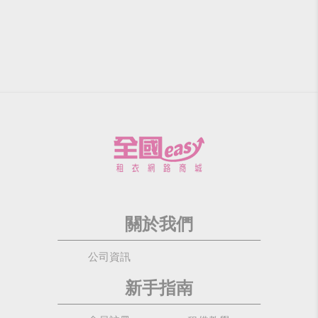
關於我們
公司資訊
新手指南