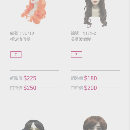
編號：91718
編號：9179-2
橘波浪假髮
長曼波假髮
Z
Z
$225
$180
網路價
網路價
$250
$200
門市價
門市價