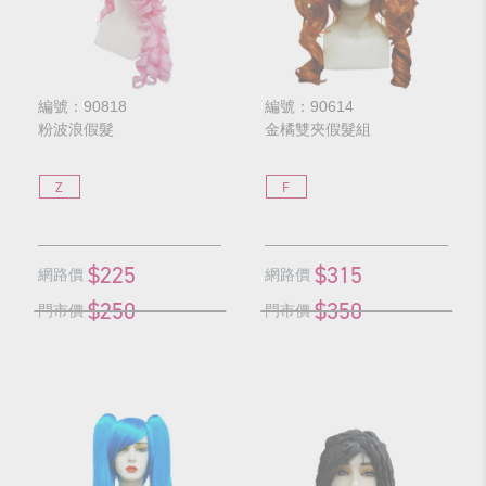
編號：90818
編號：90614
粉波浪假髮
金橘雙夾假髮組
Z
F
$225
$315
網路價
網路價
$250
$350
門市價
門市價