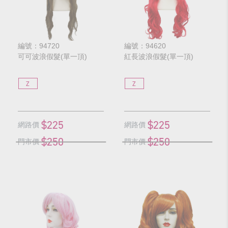
編號：94720
編號：94620
可可波浪假髮(單一頂)
紅長波浪假髮(單一頂)
Z
Z
$225
$225
網路價
網路價
$250
$250
門市價
門市價