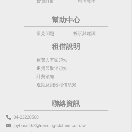
會員註冊
租借教學
幫助中心
常見問題
投訴與建議
租借說明
運費與寄回須知
退貨與取消須知
計費須知
逾期及損毀賠償須知
聯絡資訊
04-23228568
joyboss168@dancing-clothes.com.tw