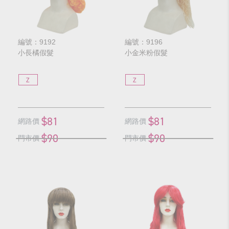
編號：9192
編號：9196
小長橘假髮
小金米粉假髮
Z
Z
$81
$81
網路價
網路價
$90
$90
門市價
門市價