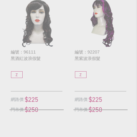
編號：96111
編號：92207
黑酒紅波浪假髮
黑紫波浪假髮
Z
Z
$225
$225
網路價
網路價
$250
$250
門市價
門市價