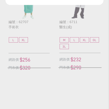
編號：62707
編號：6711
手術衣
醫生(成)
L
XL
M
L
XL
GL
3L
$232
$256
網路價
網路價
$290
$320
門市價
門市價