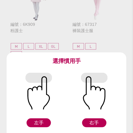
編號：6K909
編號：67317
粉護士
褲裝護士服
M
L
XL
GL
M
L
3L
選擇慣用手
$232
$256
網路價
網路價
$290
$320
門市價
門市價
左手
右手