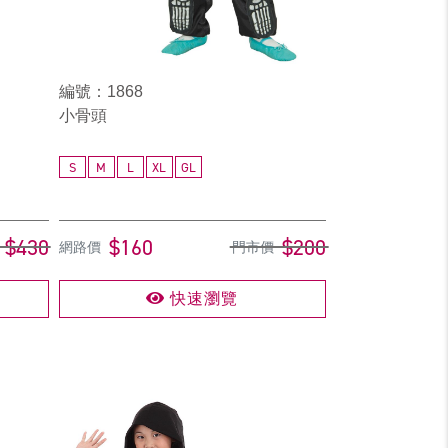
編號：1868
小骨頭
S
M
L
XL
GL
$430
$160
$200
網路價
門市價
快速瀏覽