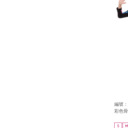
編號：1
彩色骨
S
M