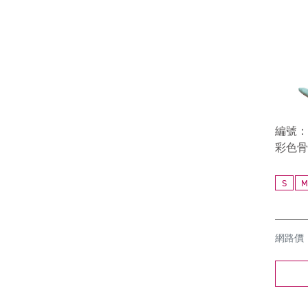
編號：8
彩色骨
S
M
網路價