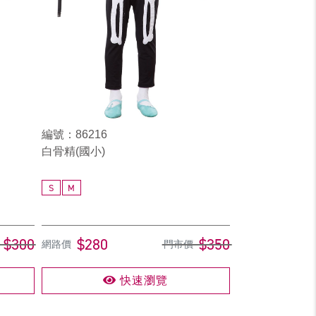
編號：86216
白骨精(國小)
S
M
$300
$280
$350
網路價
門市價
快速瀏覽