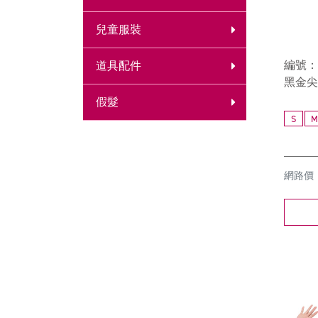
兒童服裝
編號：1
道具配件
黑金尖
假髮
S
M
網路價