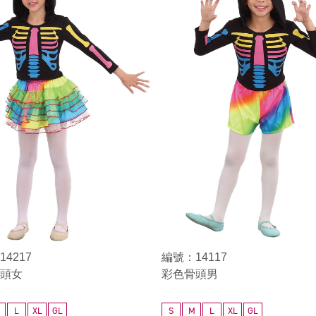
4217
編號：14117
頭女
彩色骨頭男
L
XL
GL
S
M
L
XL
GL