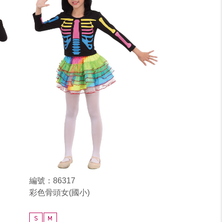
編號：86317
彩色骨頭女(國小)
S
M