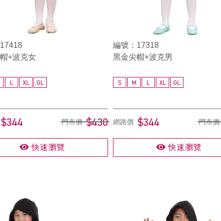
7418
編號：17318
帽+波克女
黑金尖帽+波克男
L
XL
GL
S
M
L
XL
GL
$344
$430
$344
門市價
網路價
門市價
快速瀏覽
快速瀏覽