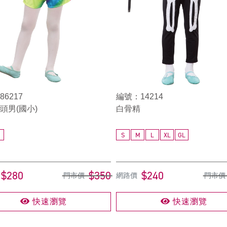
6217
編號：14214
頭男(國小)
白骨精
S
M
L
XL
GL
$280
$350
$240
門市價
網路價
門市價
快速瀏覽
快速瀏覽