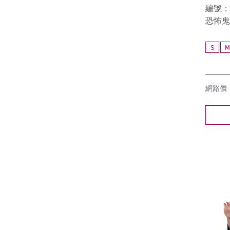
編號：1
恐怖鬼
S
M
網路價