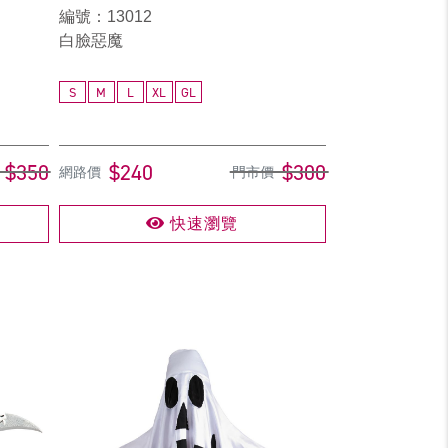
編號：13012
白臉惡魔
S
M
L
XL
GL
$350
$240
$300
網路價
門市價
快速瀏覽