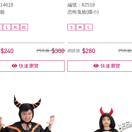
4618
編號：82518
臉
恐怖鬼臉(國小)
L
XL
GL
S
M
L
$240
$300
$280
門市價
網路價
門市價
快速瀏覽
快速瀏覽