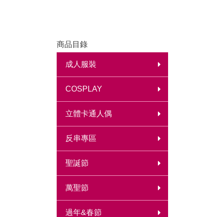
商品目錄
成人服裝
COSPLAY
立體卡通人偶
反串專區
聖誕節
萬聖節
過年&春節