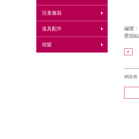
兒童服裝
編號：9
道具配件
黑領結
假髮
F
網路價