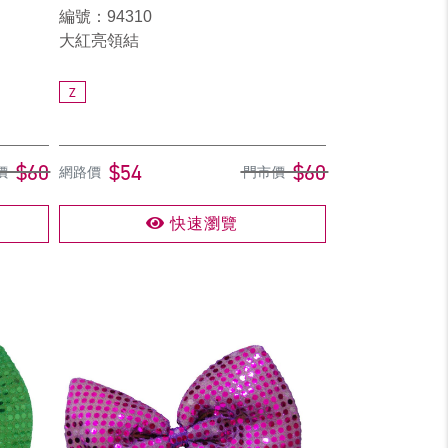
編號：94310
大紅亮領結
Z
$60
$54
$60
價
網路價
門市價
快速瀏覽