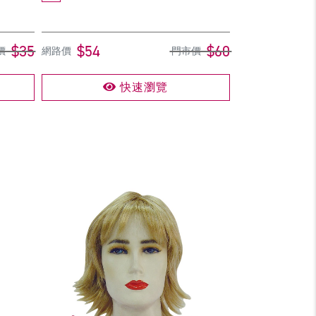
$35
$54
$60
價
網路價
門市價
快速瀏覽