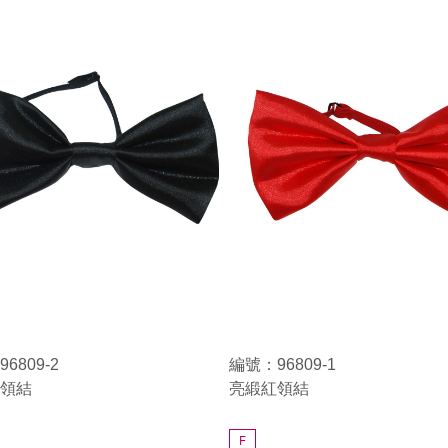
6809-2
編號：96809-1
領結
亮緞紅領結
F