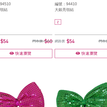
4510
編號：94410
領結
大銀亮領結
Z
$54
$60
$54
門市價
網路價
門市
快速瀏覽
快速瀏覽