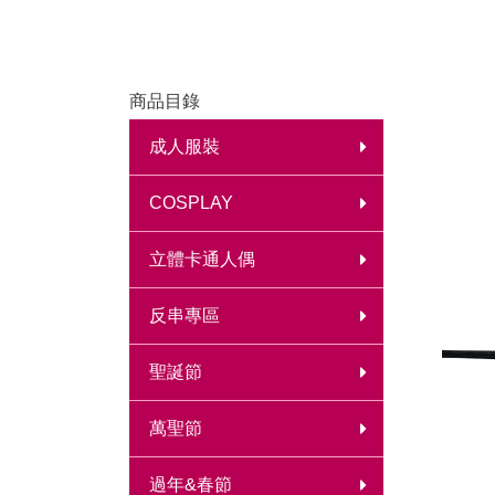
商品目錄
成人服裝
COSPLAY
立體卡通人偶
反串專區
聖誕節
萬聖節
過年&春節