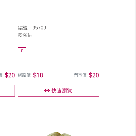
編號：95709
粉領結
F
$20
$18
$20
價
網路價
門市價
快速瀏覽