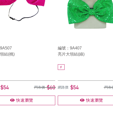
A507
編號：9A407
領結(桃)
亮片大領結(綠)
F
$54
$60
$54
門市價
網路價
門市
快速瀏覽
快速瀏覽