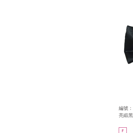
編號：9
亮緞黑
F