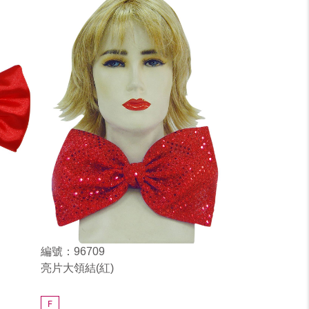
編號：96709
亮片大領結(紅)
F