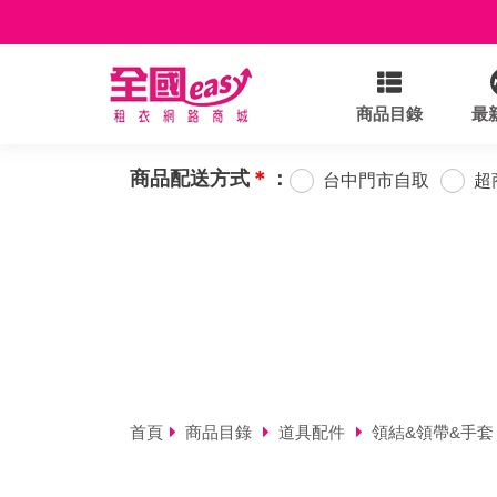
商品目錄
最
商品配送方式
＊
：
台中門市自取
超
首頁
商品目錄
道具配件
領結&領帶&手套