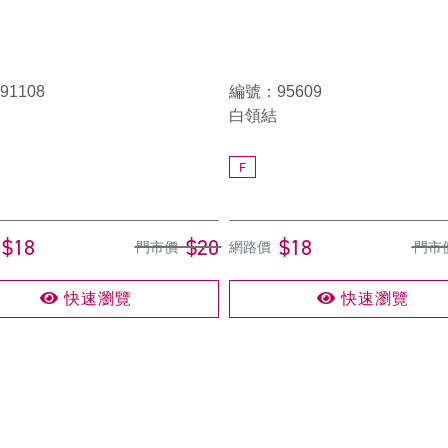
1108
編號：95609
白領結
F
$18
$20
$18
門市價
網路價
門市
快速瀏覽
快速瀏覽