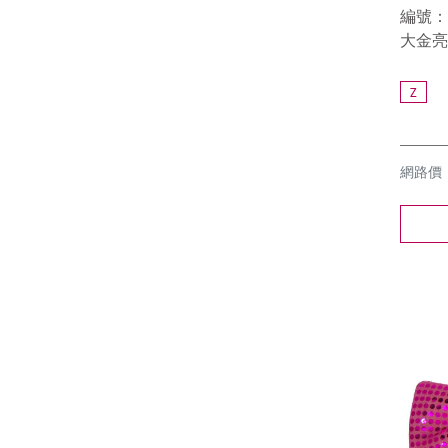
編號：9
大金亮
Z
網路價