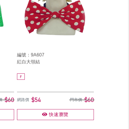
編號：9A607
紅白大領結
F
$60
$54
$60
價
網路價
門市價
快速瀏覽