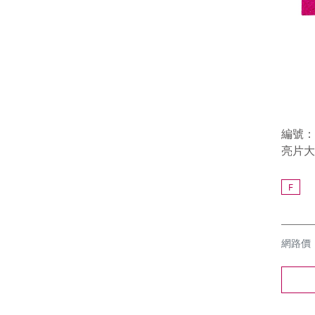
編號：9
亮片大
F
網路價