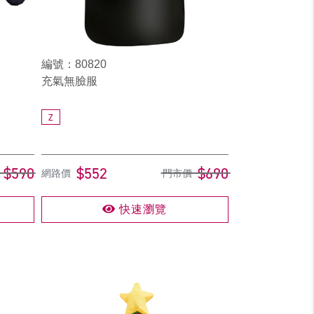
編號：80820
充氣無臉服
Z
$590
$552
$690
網路價
門市價
快速瀏覽