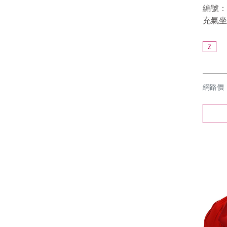
編號：8
充氣坐
Z
網路價