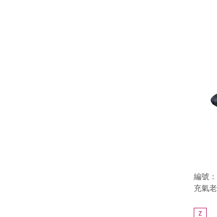
編號：8
充氣老
Z