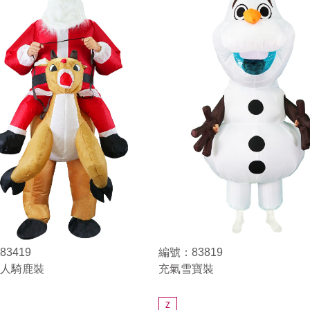
3419
編號：83819
人騎鹿裝
充氣雪寶裝
Z