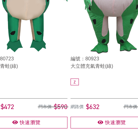
0723
編號：80923
青蛙(綠)
大立體充氣青蛙(綠)
Z
$472
$590
$632
門市價
網路價
門市價
快速瀏覽
快速瀏覽