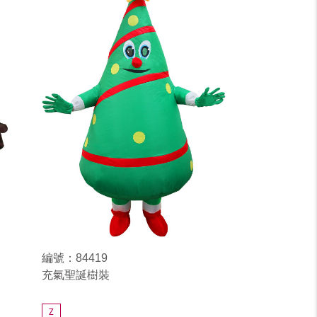
編號：84419
充氣聖誕樹裝
Z