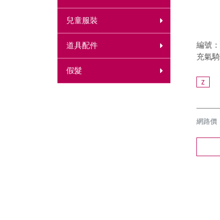
兒童服裝
編號：8
道具配件
充氣騎
假髮
Z
網路價