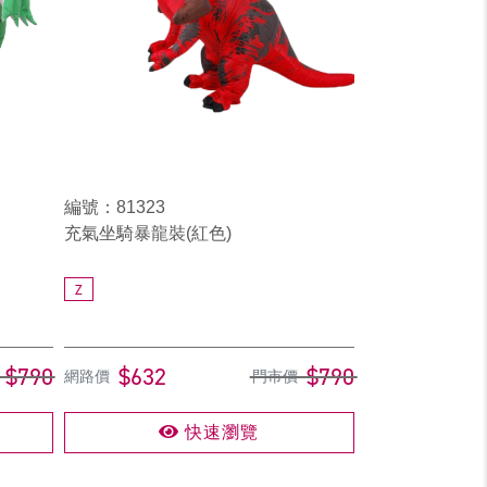
編號：81323
充氣坐騎暴龍裝(紅色)
Z
$790
$632
$790
網路價
門市價
快速瀏覽