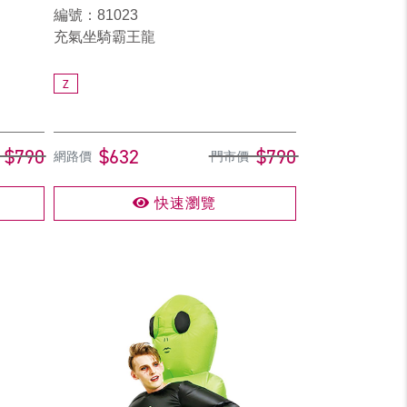
編號：81023
充氣坐騎霸王龍
Z
$790
$632
$790
網路價
門市價
快速瀏覽