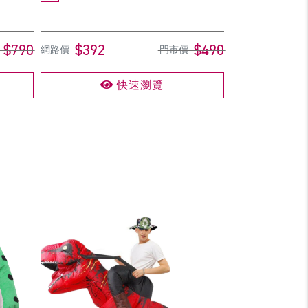
$790
$392
$490
網路價
門市價
快速瀏覽