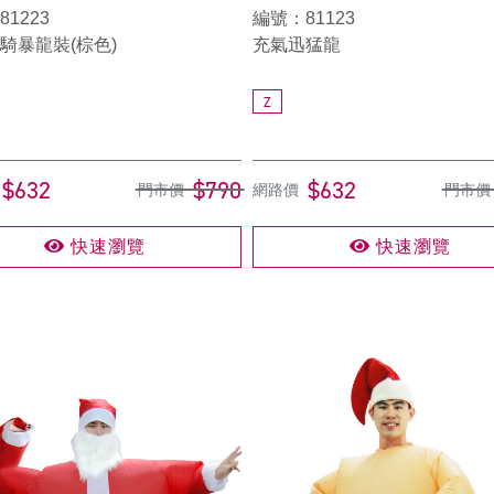
1223
編號：81123
騎暴龍裝(棕色)
充氣迅猛龍
Z
$632
$790
$632
門市價
網路價
門市價
快速瀏覽
快速瀏覽