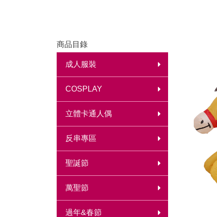
商品目錄
成人服裝
COSPLAY
立體卡通人偶
反串專區
聖誕節
萬聖節
過年&春節