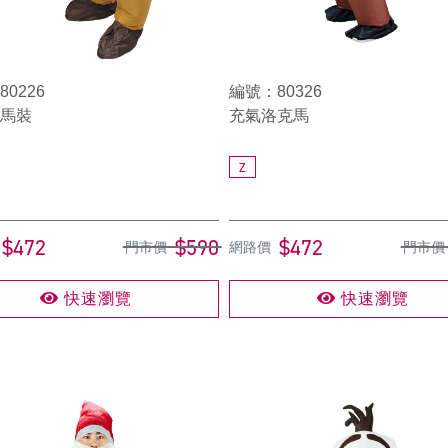
0226
編號：80326
馬裝
充氣洛克馬
Z
$472
$590
$472
門市價
網路價
門市價
快速瀏覽
快速瀏覽