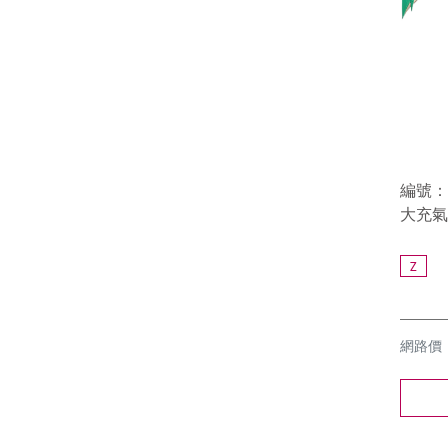
編號：8
大充氣
Z
網路價