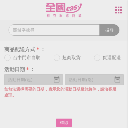
搜尋
商品配送方式
＊
：
台中門市自取
超商取貨
貨運配送
活動日期
＊
：
如無法選擇需要的日期，表示您的活動日期屬於急件，請洽客服
處理。
確認