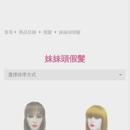
首頁
商品目錄
假髮
妹妹頭假髮
妹妹頭假髮
選擇排序方式