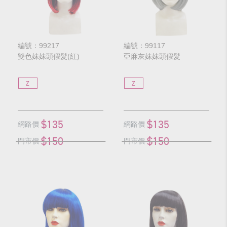
編號：99217
編號：99117
雙色妹妹頭假髮(紅)
亞麻灰妹妹頭假髮
Z
Z
$135
$135
網路價
網路價
$150
$150
門市價
門市價