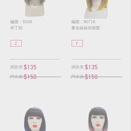
編號：9158
編號：90716
布丁頭
麥金妹妹頭假髮
Z
F
$135
$135
網路價
網路價
$150
$150
門市價
門市價