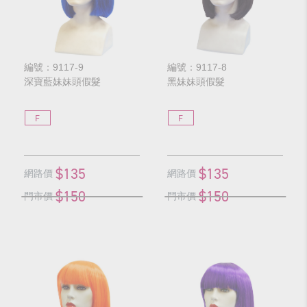
編號：9117-9
編號：9117-8
深寶藍妹妹頭假髮
黑妹妹頭假髮
F
F
$135
$135
網路價
網路價
$150
$150
門市價
門市價