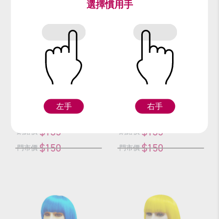
選擇慣用手
編號：9117-5
編號：9117-2
粉紅妹妹頭假髮
紅妹妹頭假髮
F
F
左手
右手
$135
$135
網路價
網路價
$150
$150
門市價
門市價