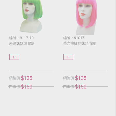
編號：9117-10
編號：91017
果綠妹妹頭假髮
螢光桃紅妹妹頭假髮
F
F
$135
$135
網路價
網路價
$150
$150
門市價
門市價