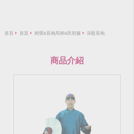
首頁
首頁
相聲&長袍馬褂&民初服
深藍長袍
商品介紹