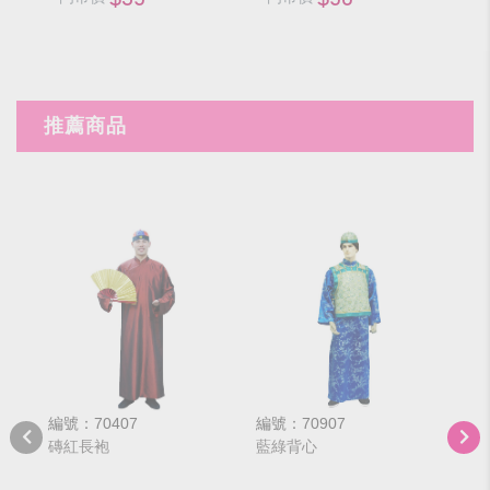
推薦商品
編號：70407
編號：70907
編號
磚紅長袍
藍綠背心
金