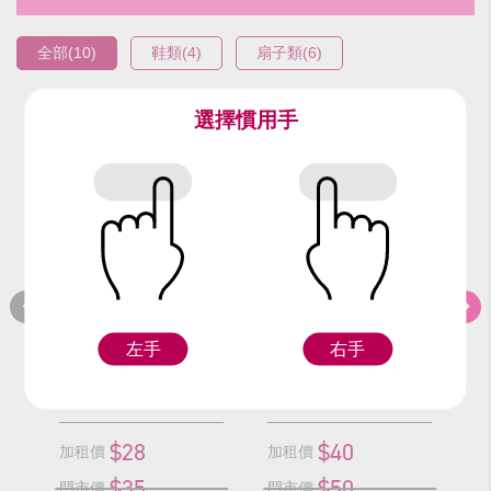
全部(10)
鞋類(4)
扇子類(6)
選擇慣用手
編號：94210
編號：92217
編
書生扇
黑長靴(24號)(雙)
左手
右手
Z
F
$28
$40
加租價
加租價
加
$35
$50
門市價
門市價
門