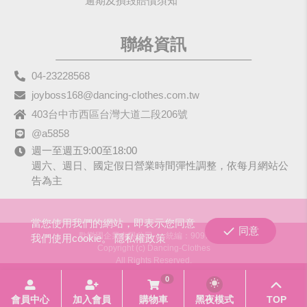
逾期及損毀賠償須知
聯絡資訊
04-23228568
joyboss168@dancing-clothes.com.tw
403台中市西區台灣大道二段206號
@a5858
週一至週五9:00至18:00
週六、週日、國定假日營業時間彈性調整，依每月網站公
告為主
當您使用我們的網站，即表示您同意
同意
歡樂國企業有限公司
統編：90979680
我們使用cookie。
隱私權政策
Copyright (c) Dancing-Clothes
All Rights Reserved.
0
會員中心
加入會員
購物車
黑夜模式
TOP