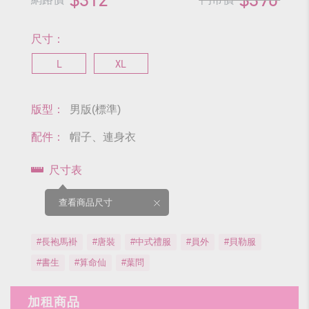
尺寸：
L
XL
版型：
男版(標準)
配件：
帽子、連身衣
尺寸表
查看商品尺寸
#長袍馬褂
#唐裝
#中式禮服
#員外
#貝勒服
#書生
#算命仙
#葉問
加租商品