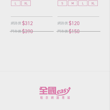
L
XL
S
M
L
XL
G
$312
$120
網路價
網路價
網
$390
$150
門市價
門市價
門