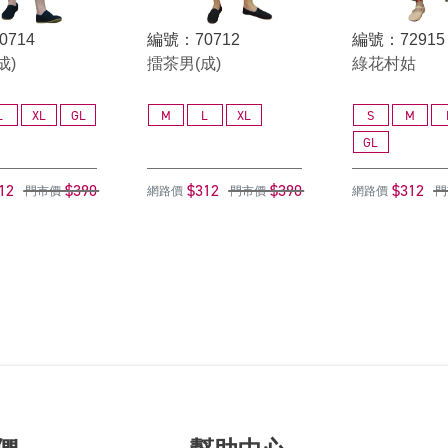
0714
編號：70712
編號：72915
成)
擂茶男(成)
綠花村姑
L
XL
GL
M
L
XL
S
M
GL
12
$390
$312
$390
$312
門市價
網路價
門市價
網路價
門