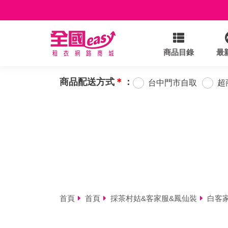
商品目錄
最
商品配送方式
＊
：
台中門市自取
超
首頁
首頁
採茶村姑&客家服&鳳仙裝
白客