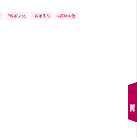
哥
#客家文化
#客家生活
#客家本色
瀏覽紀錄