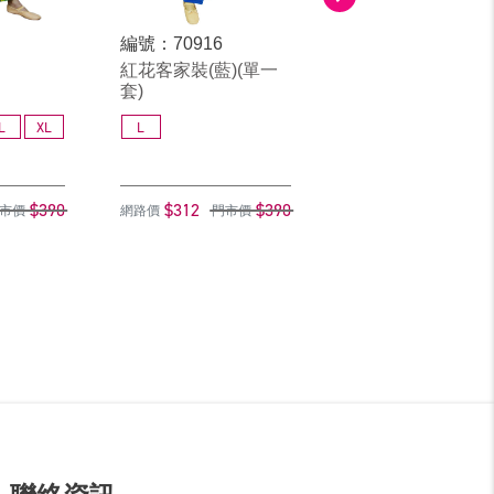
編號：70916
編號：70812
紅花客家裝(藍)(單一
茶花女(成)
套)
L
XL
L
M
L
XL
$390
$312
$390
$312
$
市價
網路價
門市價
網路價
門市價