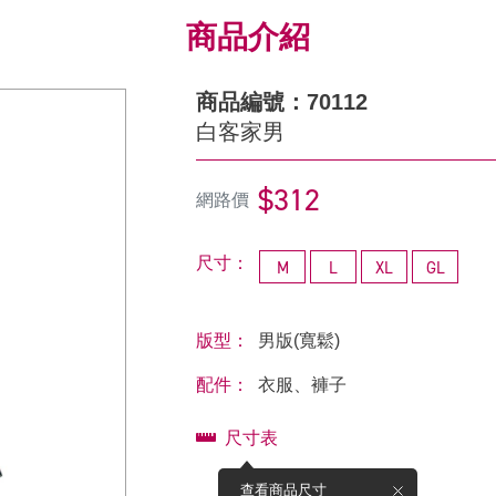
商品介紹
商品編號：70112
白客家男
$312
網路價
尺寸：
M
L
XL
GL
版型：
男版(寬鬆)
配件：
衣服、褲子
尺寸表
查看商品尺寸