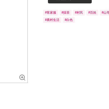
#客家服
#採茶
#村民
#百姓
#山
#農村生活
#白色