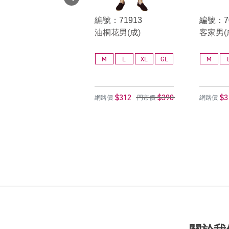
編號：71913
編號：7
油桐花男(成)
客家男(
M
L
XL
GL
M
$312
$390
$3
網路價
門市價
網路價