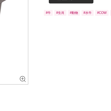
#牛
#生肖
#動物
#水牛
#COW