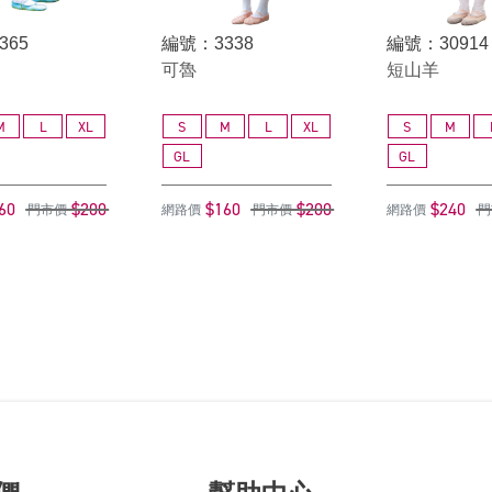
365
編號：3338
編號：30914
可魯
短山羊
M
L
XL
S
M
L
XL
S
M
GL
GL
60
$200
$160
$200
$240
門市價
網路價
門市價
網路價
門