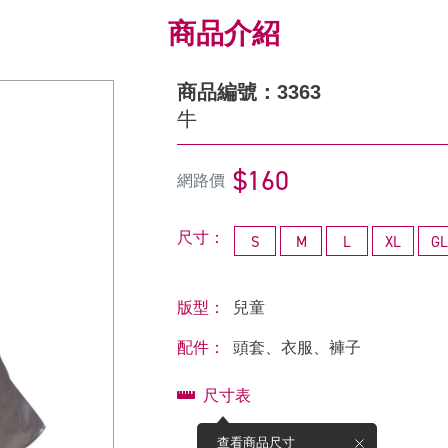
商品介紹
商品編號：3363
牛
$160
網路價
尺寸：
S
M
L
XL
GL
版型：
兒童
配件：
頭套、衣服、褲子
尺寸表
查看商品尺寸