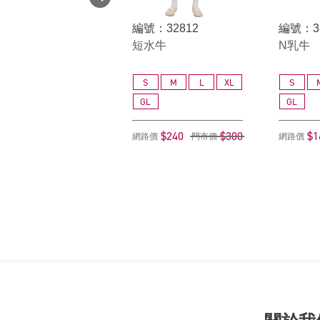
編號：32812
編號：3
短水牛
N乳牛
S
M
L
XL
S
GL
GL
$240
$300
$1
網路價
門市價
網路價