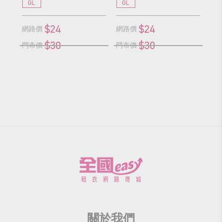
GL
GL
G
$24
$24
網路價
網路價
網
$30
$30
門市價
門市價
門
關於我們