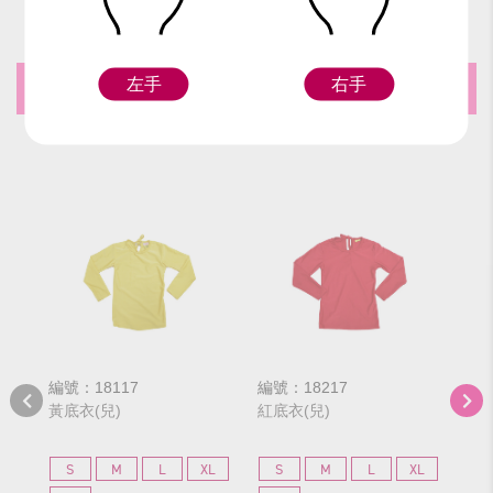
左手
右手
推薦商品
編號：18117
編號：18217
編號
黃底衣(兒)
紅底衣(兒)
黑底
S
M
L
XL
S
M
L
XL
S