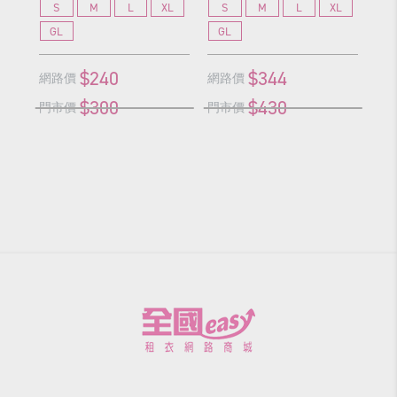
S
M
L
XL
S
M
L
XL
S
GL
GL
G
$240
$344
網路價
網路價
網
$300
$430
門市價
門市價
門