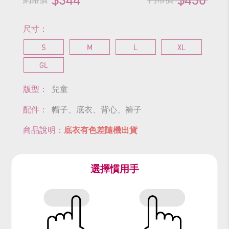
尺寸：
S
M
L
XL
GL
版型：
兒童
配件：
帽子、底衣、背心、褲子
商品說明：
底衣有色差隨機出貨
尺寸表
選擇慣用手
查看商品尺寸
#聖誕節
#耶誕節
#聖誕
#耶誕