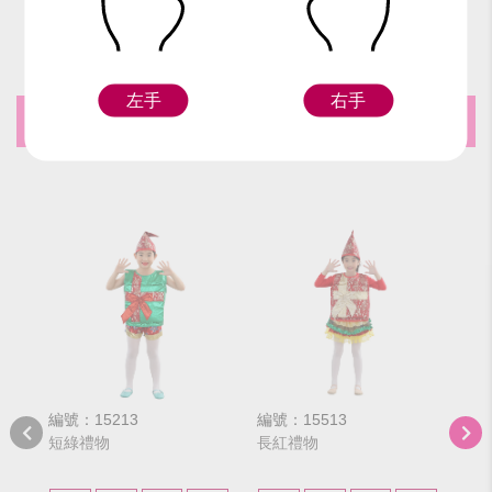
#MerryChristmas
#Xmas
#禮物
#聖誕禮物
左手
右手
推薦商品
編號：15213
編號：15513
編號
短綠禮物
長紅禮物
短