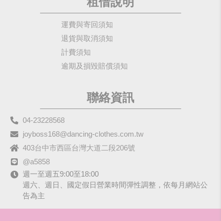
租借說明
運費與寄回須知
退貨與取消須知
計費須知
逾期及損毀賠償須知
聯絡資訊
04-23228568
joyboss168@dancing-clothes.com.tw
403台中市西區台灣大道二段206號
@a5858
週一至週五9:00至18:00
週六、週日、國定假日營業時間彈性調整，依每月網站公
告為主