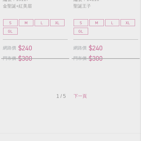
金聖誕+紅美眉
聖誕王子
S
M
L
XL
S
M
L
XL
GL
GL
$240
$240
網路價
網路價
$300
$300
門市價
門市價
1 / 5
下一頁