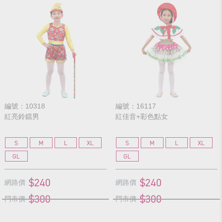
編號：10318
編號：16117
紅亮鈴鐺男
紅佳音+彩色點女
S
M
L
XL
S
M
L
XL
GL
GL
$240
$240
網路價
網路價
$300
$300
門市價
門市價