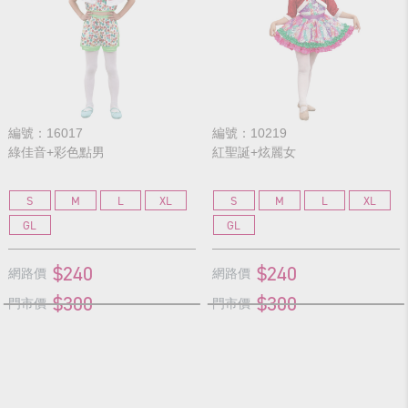
編號：16017
編號：10219
綠佳音+彩色點男
紅聖誕+炫麗女
S
M
L
XL
S
M
L
XL
GL
GL
$240
$240
網路價
網路價
$300
$300
門市價
門市價