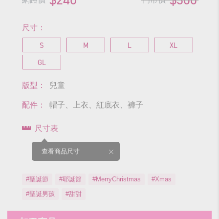
尺寸：
S
M
L
XL
GL
版型：
兒童
配件：
帽子、上衣、紅底衣、褲子
尺寸表
查看商品尺寸
#聖誕節
#耶誕節
#MerryChristmas
#Xmas
#聖誕男孩
#甜甜