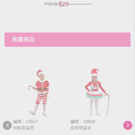
$20
門市價
推薦商品
編號：13517
編號：10818
編號
帥氣聖誕男
甜甜聖誕女
聖