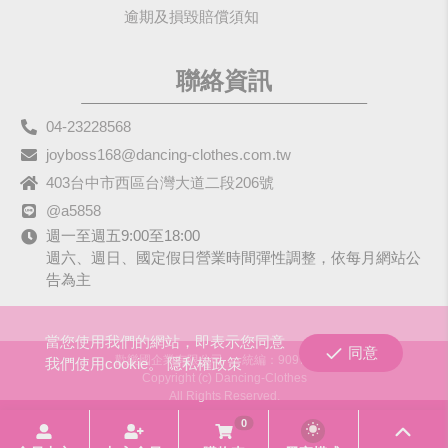
逾期及損毀賠償須知
聯絡資訊
04-23228568
joyboss168@dancing-clothes.com.tw
403台中市西區台灣大道二段206號
@a5858
週一至週五9:00至18:00
週六、週日、國定假日營業時間彈性調整，依每月網站公
告為主
當您使用我們的網站，即表示您同意
同意
歡樂國企業有限公司
統編：90979680
我們使用cookie。
隱私權政策
Copyright (c) Dancing-Clothes
All Rights Reserved.
0