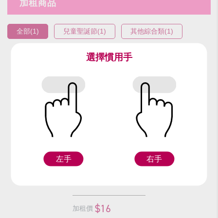
加租商品
全部(1)
兒童聖誕節(1)
其他綜合類(1)
選擇慣用手
編號：9618-2
拐杖(小)
左手
右手
F
$16
加租價