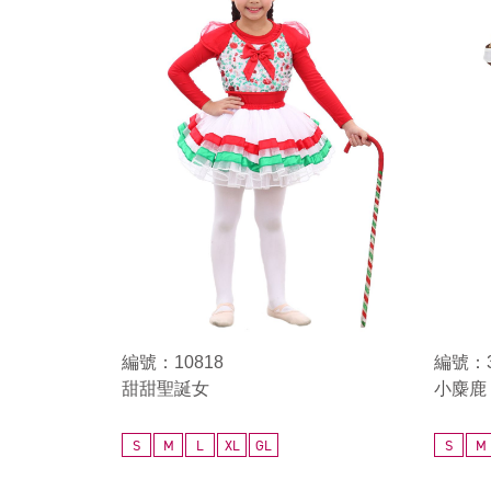
編號：10818
編號：3
甜甜聖誕女
小麋鹿
S
M
L
XL
GL
S
M