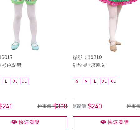
6017
編號：10219
+彩色點男
紅聖誕+炫麗女
L
XL
GL
S
M
L
XL
GL
$240
$300
$240
門市價
網路價
門市
快速瀏覽
快速瀏覽