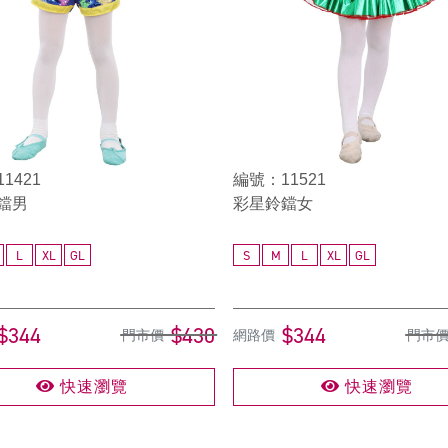
1421
編號：11521
鐺男
彩星鈴鐺女
L
XL
GL
S
M
L
XL
GL
$344
$430
$344
門市價
網路價
門市
快速瀏覽
快速瀏覽