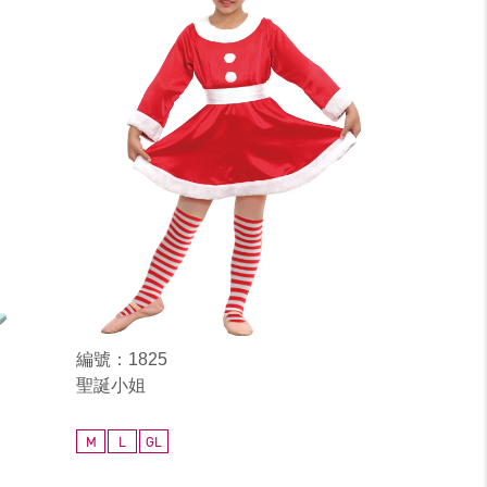
編號：1825
聖誕小姐
M
L
GL