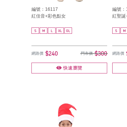
編號：16117
編號：1
紅佳音+彩色點女
紅聖誕
S
M
L
XL
GL
S
M
$240
$300
網路價
門市價
網路價
快速瀏覽