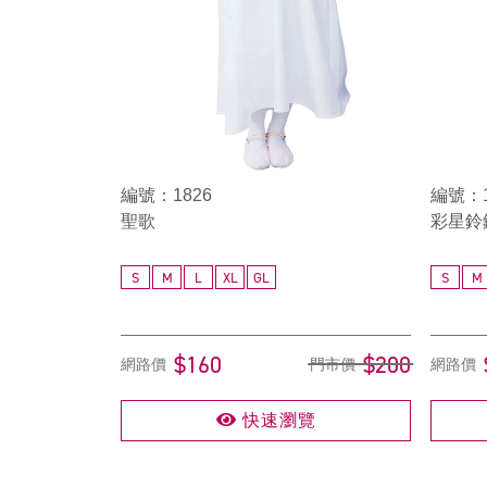
編號：1826
編號：1
聖歌
彩星鈴
S
M
L
XL
GL
S
M
$160
$200
網路價
門市價
網路價
快速瀏覽