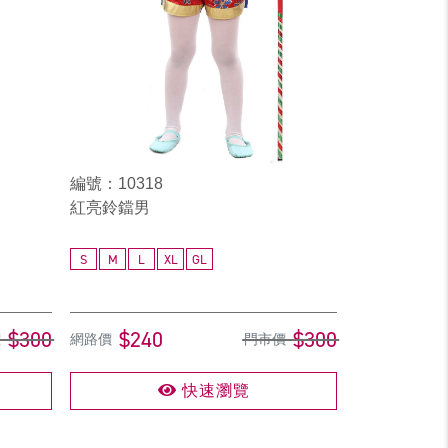
編號：10318
紅亮鈴鐺男
S
M
L
XL
GL
$300
$240
$300
價
網路價
門市價
快速瀏覽