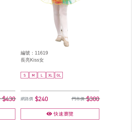
編號：11619
長亮Kiss女
S
M
L
XL
GL
$430
$240
$300
價
網路價
門市價
快速瀏覽