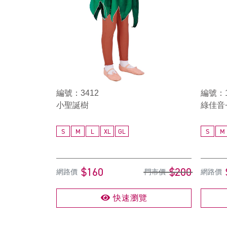
編號：3412
編號：1
小聖誕樹
綠佳音
S
M
L
XL
GL
S
M
$160
$200
網路價
門市價
網路價
快速瀏覽