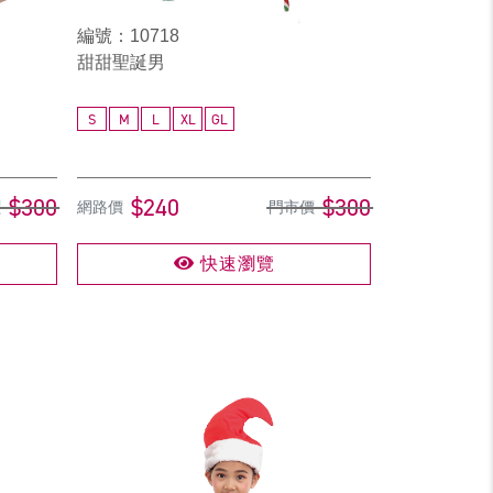
編號：10718
甜甜聖誕男
S
M
L
XL
GL
$300
$240
$300
價
網路價
門市價
快速瀏覽