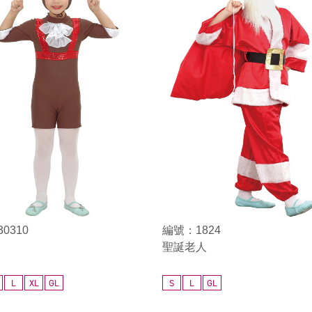
0310
編號：1824
聖誕老人
L
XL
GL
S
L
GL