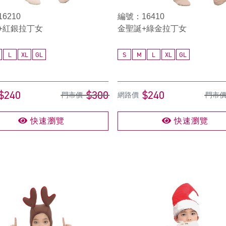
6210
編號：16410
+紅銀拉丁女
金聖誕+綠金拉丁女
L
XL
GL
S
M
L
XL
GL
$240
$300
$240
門市價
網路價
門市
快速瀏覽
快速瀏覽