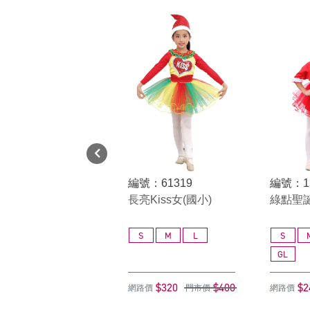
編號：61319
編號：1
長亮Kiss女(國小)
綠點聖
S
M
L
S
GL
$320
$400
$2
網路價
門市價
網路價