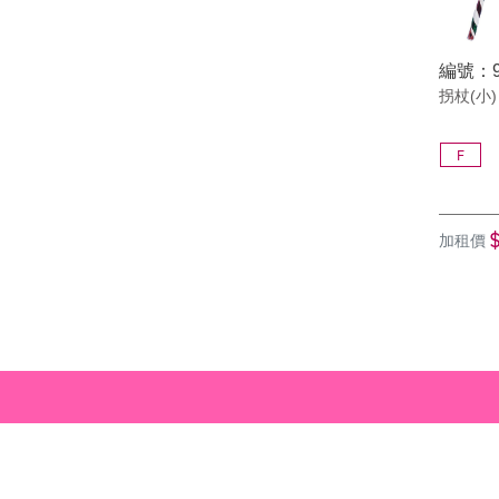
編號：9
拐杖(小)
F
加租價