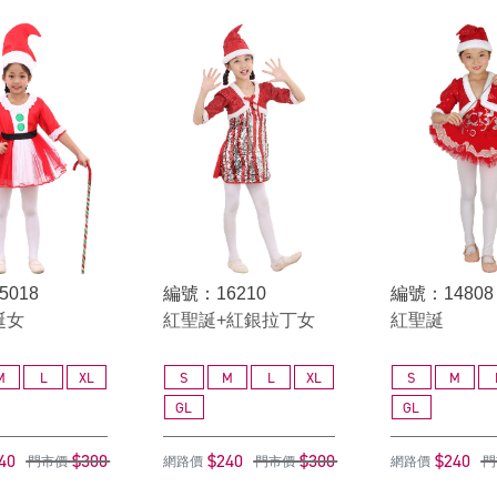
5018
編號：16210
編號：14808
誕女
紅聖誕+紅銀拉丁女
紅聖誕
M
L
XL
S
M
L
XL
S
M
GL
GL
40
$300
$240
$300
$240
門市價
網路價
門市價
網路價
門