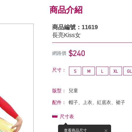
商品介紹
商品編號：11619
長亮Kiss女
$240
網路價
尺寸：
S
M
L
XL
GL
版型：
兒童
配件：
帽子、上衣、紅底衣、裙子
尺寸表
查看商品尺寸