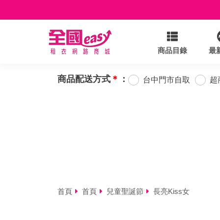
商品目錄
最
商品配送方式
＊
：
台中門市自取
超
首頁
首頁
兒童聖誕節
長亮Kiss女