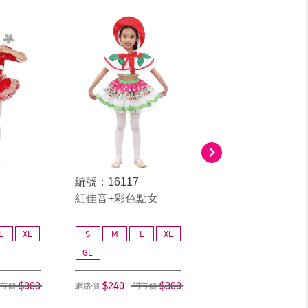
編號：16117
編號：14216
紅佳音+彩色點女
聖誕公主
L
XL
S
M
L
XL
S
M
L
GL
GL
$300
$240
$300
$240
$
市價
網路價
門市價
網路價
門市價