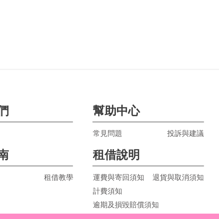
們
幫助中心
常見問題
投訴與建議
南
租借說明
租借教學
運費與寄回須知
退貨與取消須知
計費須知
逾期及損毀賠償須知