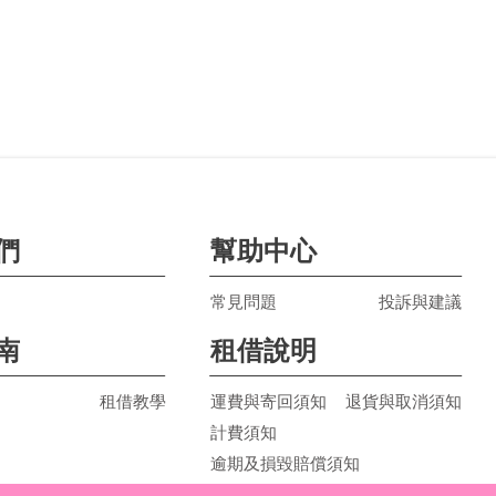
們
幫助中心
常見問題
投訴與建議
南
租借說明
租借教學
運費與寄回須知
退貨與取消須知
計費須知
逾期及損毀賠償須知