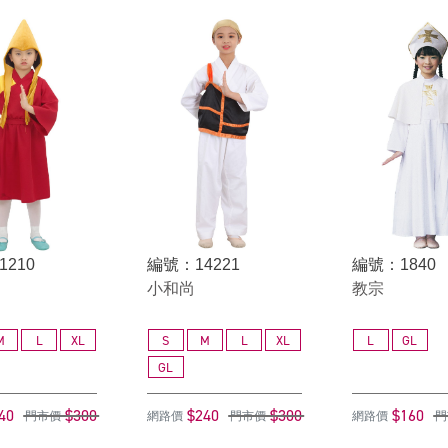
1210
編號：14221
編號：1840
小和尚
教宗
M
L
XL
S
M
L
XL
L
GL
GL
40
$300
$240
$300
$160
門市價
網路價
門市價
網路價
門