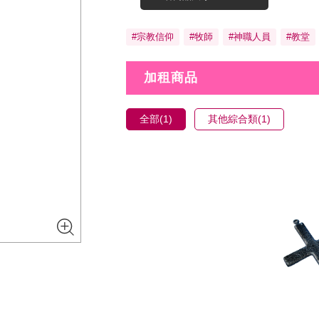
#宗教信仰
#牧師
#神職人員
#教堂
加租商品
全部(1)
其他綜合類(1)