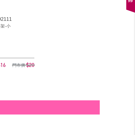
2111
架-小
$16
$20
門市價