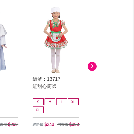
編號：13717
編號：1904
紅甜心廚師
工人
S
M
L
XL
M
L
XL
GL
$200
$240
$300
$160
$
市價
網路價
門市價
網路價
門市價