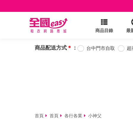
商品目錄
最
商品配送方式
＊
：
台中門市自取
超
首頁
首頁
各行各業
小神父