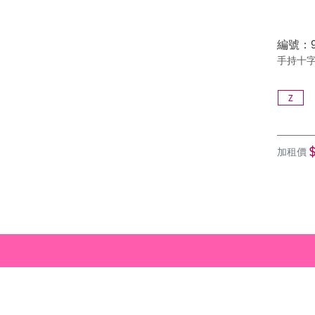
編號：9
手持十字
Z
加租價