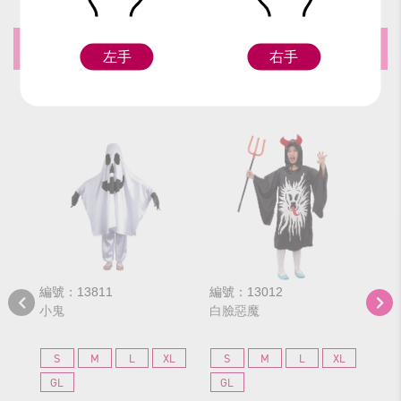
推薦商品
左手
右手
編號：13811
編號：13012
編號
小鬼
白臉惡魔
小
S
M
L
XL
S
M
L
XL
S
GL
GL
G