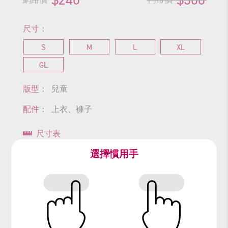
尺寸：
S
M
L
XL
GL
版型：
兒童
配件：
上衣、褲子
尺寸表
選擇慣用手
查看商品尺寸
#惡魔
#幽靈
#鬼
#Halloween
#萬聖節
#搞怪
#扮鬼
#扮醜
#驚悚