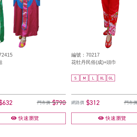
2415
編號：70217
姑
花牡丹民俗(成)+頭巾
S
M
L
XL
GL
$632
$790
$312
門市價
網路價
門市
快速瀏覽
快速瀏覽