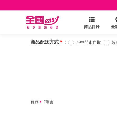
商品目錄
最
商品配送方式
＊
：
台中門市自取
超
首頁
#廟會