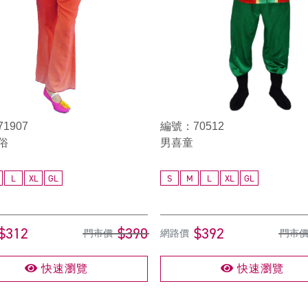
1907
編號：70512
俗
男喜童
L
XL
GL
S
M
L
XL
GL
$312
$390
$392
門市價
網路價
門市
快速瀏覽
快速瀏覽