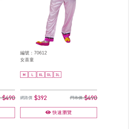
編號：70612
女喜童
M
L
XL
GL
3L
$490
$392
$490
價
網路價
門市價
快速瀏覽