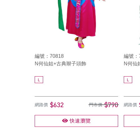
編號：70818
編號：7
N何仙姑+古典辮子頭飾
N何仙
L
L
$632
$790
網路價
門市價
網路價
快速瀏覽