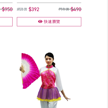
$950
$392
$490
價
網路價
門市價
快速瀏覽