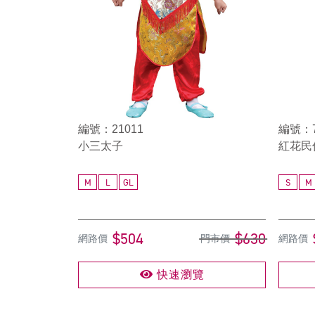
編號：21011
編號：7
小三太子
紅花民
M
L
GL
S
M
$504
$630
網路價
門市價
網路價
快速瀏覽