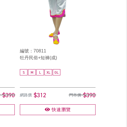
編號：70811
牡丹民俗+短褲(成)
S
M
L
XL
GL
$390
$312
$390
價
網路價
門市價
快速瀏覽