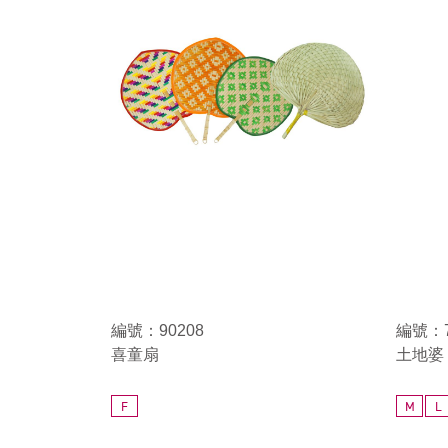
編號：90208
編號：7
喜童扇
土地婆
F
M
L