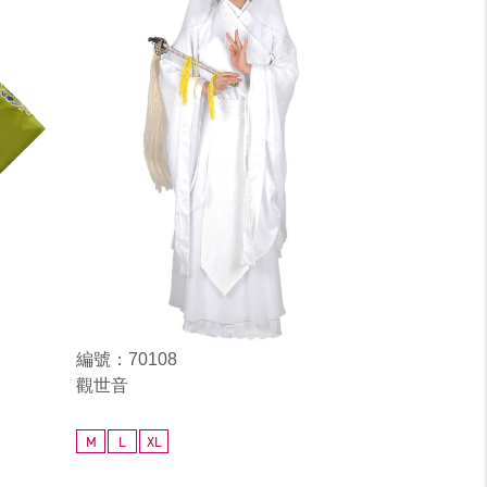
編號：70108
觀世音
M
L
XL