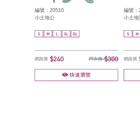
編號：20510
編號：2
小土地公
小土地
S
M
L
XL
GL
S
M
$240
$300
網路價
門市價
網路價
快速瀏覽