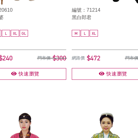
0610
編號：71214
婆
黑白郎君
L
XL
GL
M
L
XL
$240
$300
$472
門市價
網路價
門市
快速瀏覽
快速瀏覽