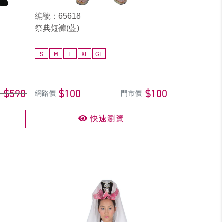
編號：65618
祭典短褲(藍)
S
M
L
XL
GL
$590
$100
$100
價
網路價
門市價
快速瀏覽