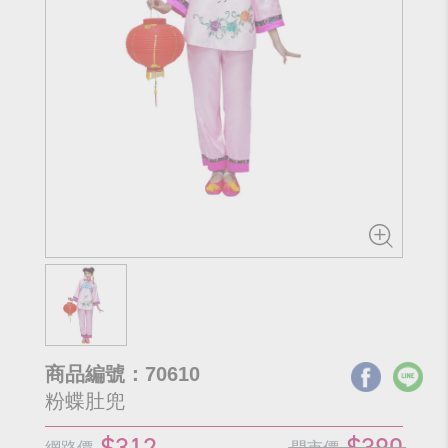
商品編號：70610
粉蝶肚兜
$312
$390
網路價
門市價