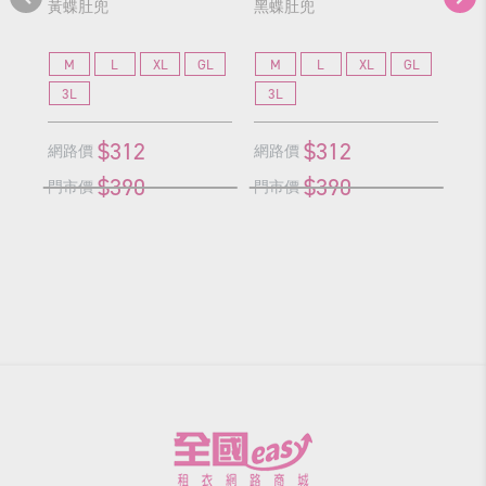
黃蝶肚兜
黑蝶肚兜
藍
M
L
XL
GL
M
L
XL
GL
3L
3L
3
$312
$312
網路價
網路價
網
$390
$390
門市價
門市價
門