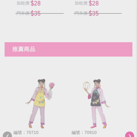
$28
$28
加租價
加租價
加
$35
$35
門市價
門市價
門
推薦商品
編號：70710
編號：70910
編號