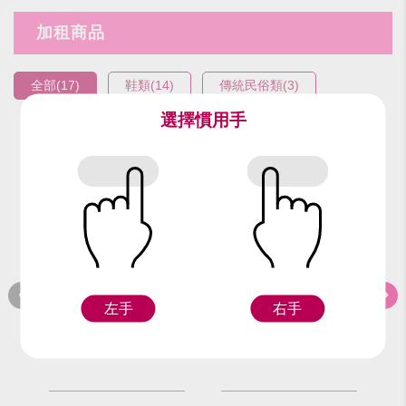
加租商品
全部(17)
鞋類(14)
傳統民俗類(3)
選擇慣用手
編號：94617
編號：94517
編
粉彩鞋(28.5號)
粉彩鞋(28號)
粉
左手
右手
F
F