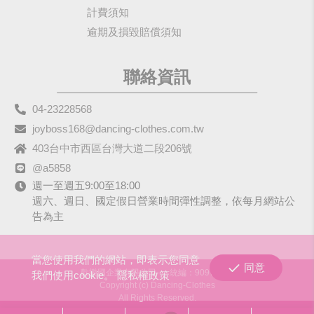
計費須知
逾期及損毀賠償須知
聯絡資訊
04-23228568
joyboss168@dancing-clothes.com.tw
403台中市西區台灣大道二段206號
@a5858
週一至週五9:00至18:00
週六、週日、國定假日營業時間彈性調整，依每月網站公
告為主
當您使用我們的網站，即表示您同意
同意
歡樂國企業有限公司
統編：90979680
我們使用cookie。
隱私權政策
Copyright (c) Dancing-Clothes
All Rights Reserved.