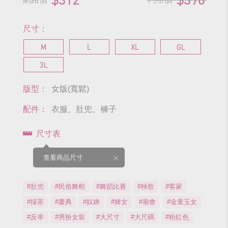
尺寸：
M
L
XL
GL
3L
版型：
女版(寬鬆)
配件：
衣服、肚兜、褲子
尺寸表
查看商品尺寸
#肚兜
#民俗舞稻
#舞蹈比賽
#秧歌
#客家
#採茶
#慶典
#奴婢
#婢女
#廟會
#金童玉女
#反串
#男扮女裝
#大尺寸
#大尺碼
#粉紅色