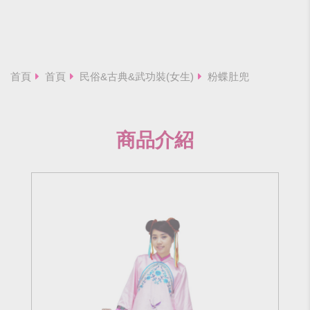
首頁
首頁
民俗&古典&武功裝(女生)
粉蝶肚兜
商品介紹