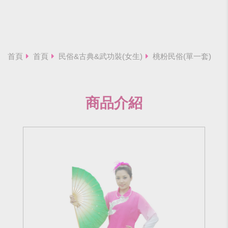
首頁
首頁
民俗&古典&武功裝(女生)
桃粉民俗(單一套)
商品介紹