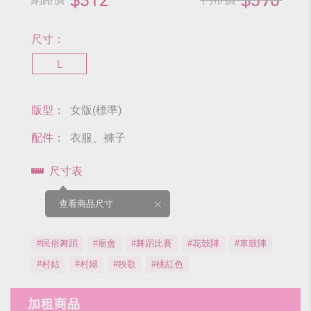
尺寸：
L
版型：
女版(標準)
配件：
衣服、褲子
尺寸表
查看商品尺寸
#民俗舞蹈
#廟會
#舞蹈比賽
#花鼓陣
#車鼓陣
#村姑
#村婦
#秧歌
#桃紅色
加租商品