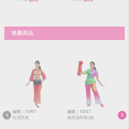
推薦商品
編號：71907
編號：70317
編號
紅花民俗
綠亮花民俗(成)
花