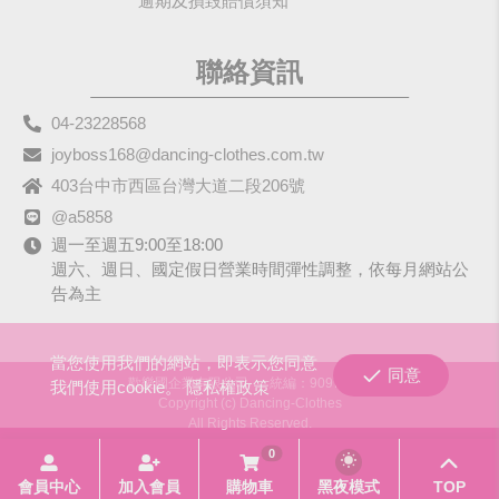
逾期及損毀賠償須知
聯絡資訊
04-23228568
joyboss168@dancing-clothes.com.tw
403台中市西區台灣大道二段206號
@a5858
週一至週五9:00至18:00
週六、週日、國定假日營業時間彈性調整，依每月網站公
告為主
當您使用我們的網站，即表示您同意
同意
歡樂國企業有限公司
統編：90979680
我們使用cookie。
隱私權政策
Copyright (c) Dancing-Clothes
All Rights Reserved.
0
會員中心
加入會員
購物車
黑夜模式
TOP