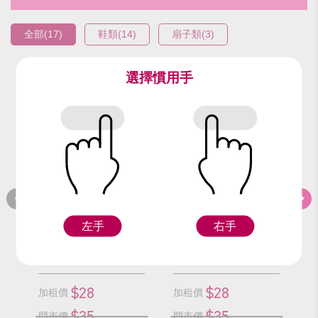
全部(17)
鞋類(14)
扇子類(3)
選擇慣用手
編號：93517
編號：93417
編
粉彩鞋(23號)
粉彩鞋(22.5號)
左手
右手
F
F
$28
$28
加租價
加租價
加
$35
$35
門市價
門市價
門