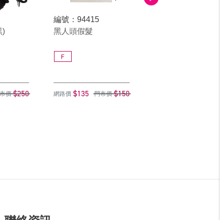
編號：94415
編號：9192
)
黑人頭假髮
小長橘假髮
F
Z
$250
$135
$150
$81
市價
網路價
門市價
網路價
門市價