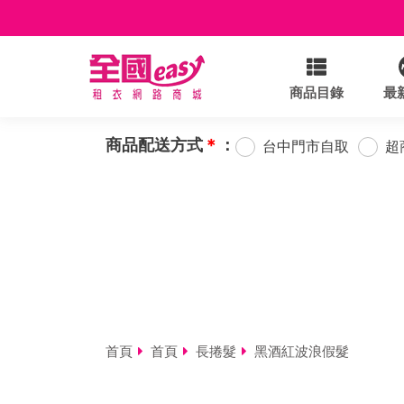
商品目錄
最
商品配送方式
＊
：
台中門市自取
超
首頁
首頁
長捲髮
黑酒紅波浪假髮