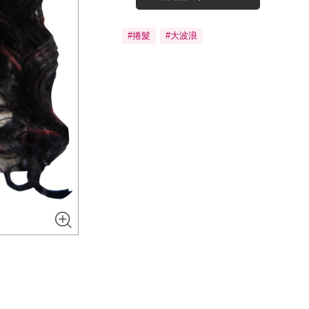
#捲髮
#大波浪