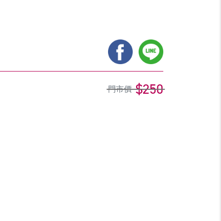
$250
門市價