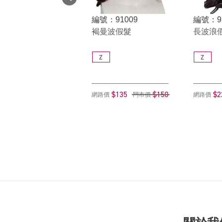
編號：91009
編號：9
褐曼波假髮
長波浪假
Z
Z
$135
$150
$2
網路價
門市價
網路價