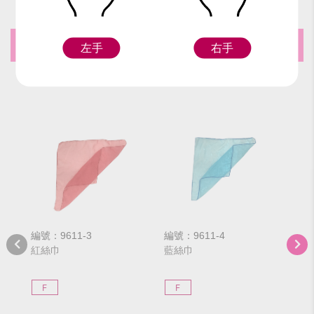
推薦商品
左手
右手
編號：9611-3
編號：9611-4
編號
紅絲巾
藍絲巾
桃
F
F
F