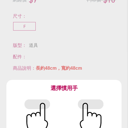
尺寸：
F
版型：
道具
配件：
商品說明：
長約48cm，寬約48cm
尺寸表
選擇慣用手
查看商品尺寸
#格格
#新娘
#媒婆
#手絹