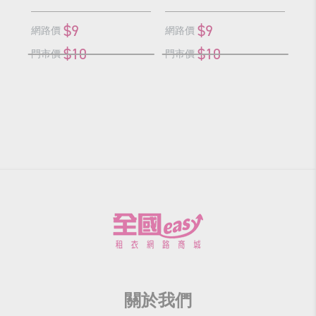
$9
$9
網路價
網路價
網
$10
$10
門市價
門市價
門
關於我們