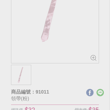
商品編號：91011
領帶(粉)
$32
$35
網路價
門市價