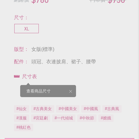
尺寸：
XL
版型：
女版(標準)
配件：
頭冠、衣連披肩、裙子、腰帶
尺寸表
查看商品尺寸
#仙女
#古典美女
#中國美女
#中國風
#古典風
#漢服
#宮廷劇
#一代傾城
#中秋節
#嫦娥
#桃紅色