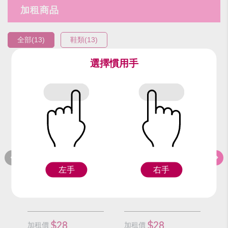
加租商品
全部(13)
鞋類(13)
選擇慣用手
編號：94617
編號：94517
編
粉彩鞋(28.5號)
粉彩鞋(28號)
粉
左手
右手
F
F
$28
$28
加租價
加租價
加