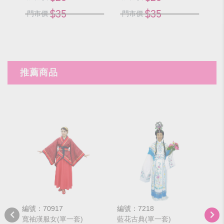
$35
$35
門市價
門市價
門
推薦商品
編號：70917
編號：7218
編號
寬袖漢服女(單一套)
藍花古典(單一套)
紅