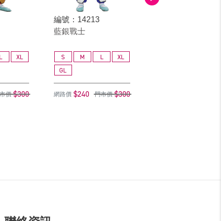
編號：14213
編號：14313
藍銀戰士
灰銀戰士
L
XL
S
M
L
XL
S
M
L
GL
GL
$300
$240
$300
$240
$
市價
網路價
門市價
網路價
門市價