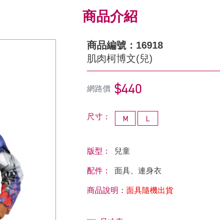
商品介紹
商品編號：16918
肌肉柯博文(兒)
$440
網路價
尺寸：
M
L
版型：
兒童
配件：
面具、連身衣
商品說明：
面具隨機出貨