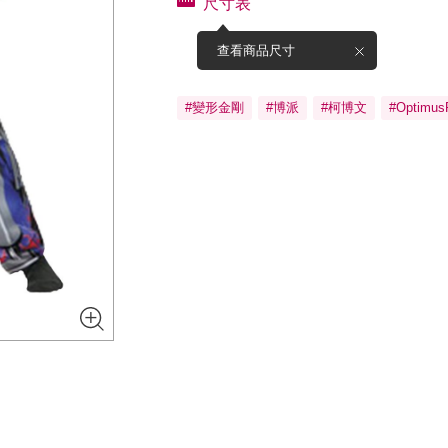
尺寸表
查看商品尺寸
#變形金剛
#博派
#柯博文
#Optimus