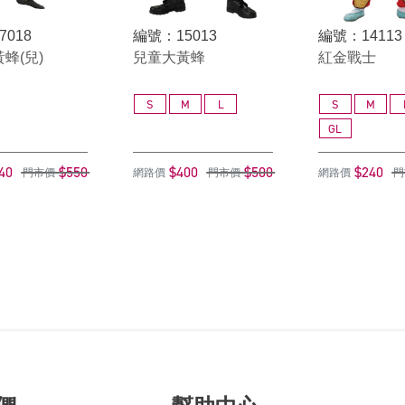
7018
編號：15013
編號：14113
蜂(兒)
兒童大黃蜂
紅金戰士
S
M
L
S
M
GL
40
$550
$400
$500
$240
門市價
網路價
門市價
網路價
門