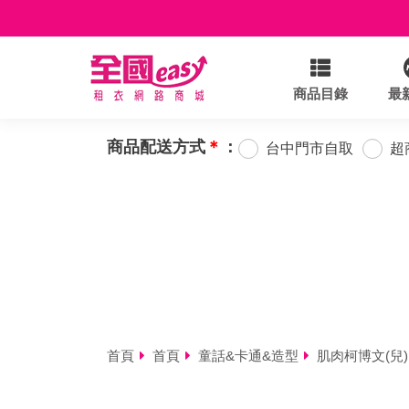
商品目錄
最
商品配送方式
＊
：
台中門市自取
超
首頁
首頁
童話&卡通&造型
肌肉柯博文(兒)