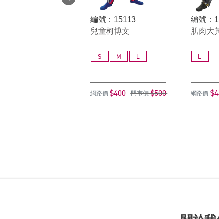
編號：15113
編號：1
兒童柯博文
肌肉大黃
S
M
L
L
$400
$500
$4
網路價
門市價
網路價