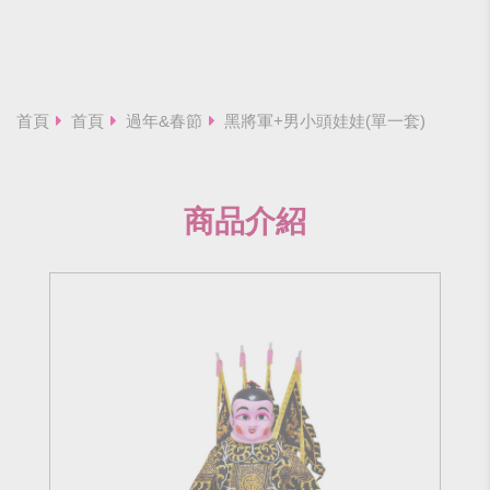
首頁
首頁
過年&春節
黑將軍+男小頭娃娃(單一套)
商品介紹