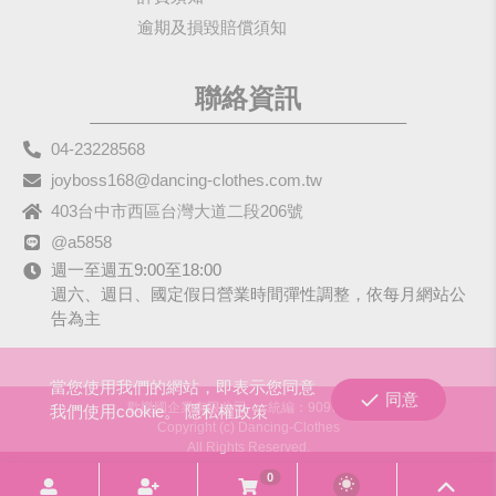
逾期及損毀賠償須知
聯絡資訊
04-23228568
joyboss168@dancing-clothes.com.tw
403台中市西區台灣大道二段206號
@a5858
週一至週五9:00至18:00
週六、週日、國定假日營業時間彈性調整，依每月網站公
告為主
當您使用我們的網站，即表示您同意
同意
歡樂國企業有限公司
統編：90979680
我們使用cookie。
隱私權政策
Copyright (c) Dancing-Clothes
All Rights Reserved.
0