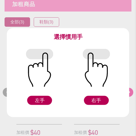
加租商品
全部(3)
鞋類(3)
選擇慣用手
編號：92817
編號：92217
編
黑長靴(27號)
黑長靴(24號)(雙)
黑
左手
右手
F
F
$40
$40
加租價
加租價
加