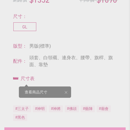
尺寸：
GL
版型：
男版(標準)
頭套、白領襯、連身衣、腰帶、旗桿、旗
配件：
面、靠墊
尺寸表
查看商品尺寸
#三太子
#神明
#神將
#佛頭
#藝陣
#廟會
#黑色