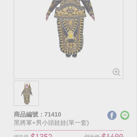
商品編號：71410
黑將軍+男小頭娃娃(單一套)
$1352
$1690
網路價
門市價