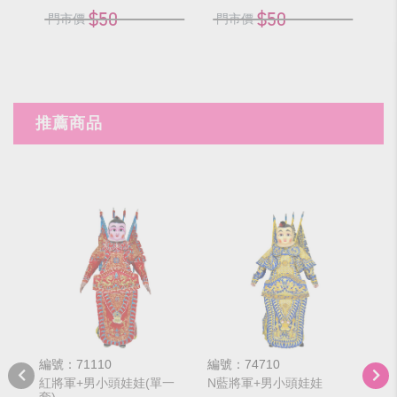
$50
$50
門市價
門市價
門
推薦商品
編號：71110
編號：74710
編號
紅將軍+男小頭娃娃(單一
N藍將軍+男小頭娃娃
女