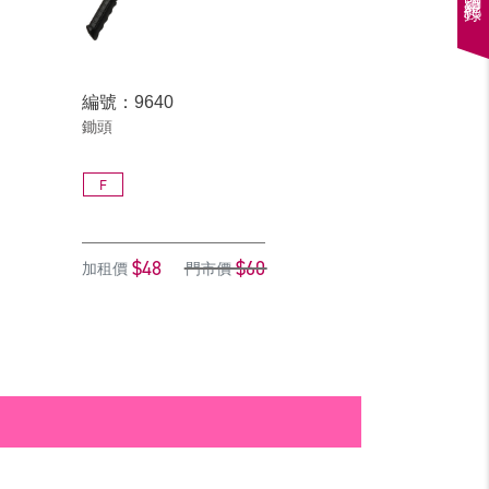
編號：9640
鋤頭
F
$48
$60
加租價
門市價