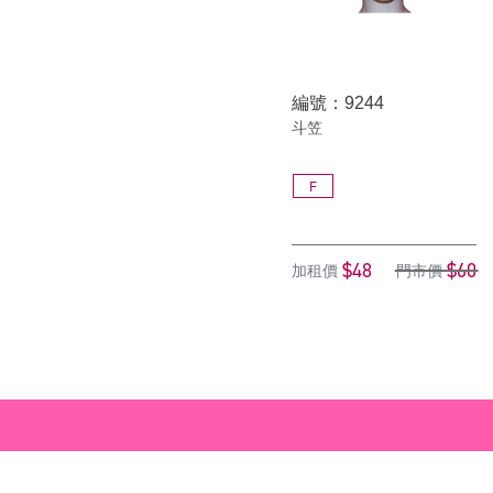
編號：9244
斗笠
F
$48
$60
加租價
門市價