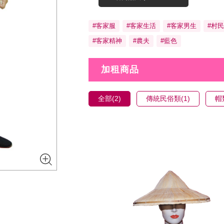
#客家服
#客家生活
#客家男生
#村民
#客家精神
#農夫
#藍色
加租商品
全部(2)
傳統民俗類(1)
帽