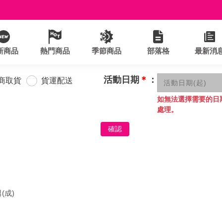
新商品
熱門商品
季節商品
部落格
最新消
活動日期
＊
：
商取貨
貨運配送
如無法選擇需要的日
處理。
確認
(成)