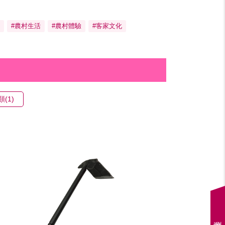
#農村生活
#農村體驗
#客家文化
類(1)
瀏覽紀錄