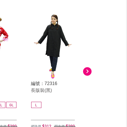
編號：72316
編號：70814
長版裝(黑)
客家女(成)
XL
GL
L
M
L
XL
$390
$312
$390
$312
$
市價
網路價
門市價
網路價
門市價