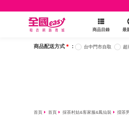
商品目錄
最
商品配送方式
＊
：
台中門市自取
超
首頁
首頁
採茶村姑&客家服&鳳仙裝
擂茶男