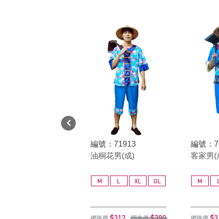
編號：71913
編號：7
油桐花男(成)
客家男(
M
L
XL
GL
M
$312
$390
$3
網路價
門市價
網路價