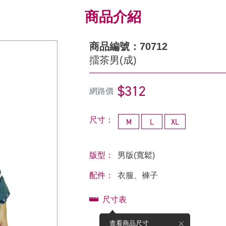
商品介紹
商品編號：70712
擂茶男(成)
$312
網路價
尺寸：
M
L
XL
版型：
男版(寬鬆)
配件：
衣服、褲子
尺寸表
查看商品尺寸