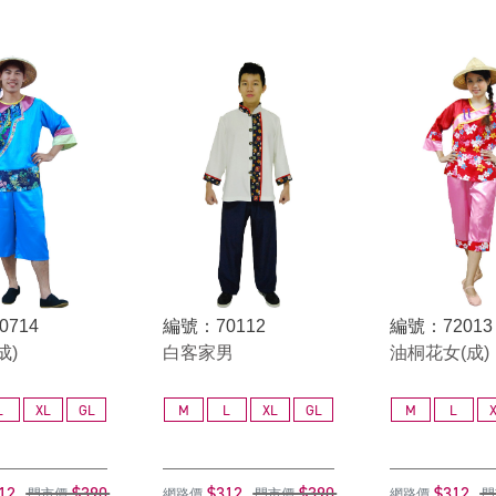
0714
編號：70112
編號：72013
成)
白客家男
油桐花女(成)
L
XL
GL
M
L
XL
GL
M
L
12
$390
$312
$390
$312
門市價
網路價
門市價
網路價
門