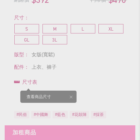
尺寸：
S
M
L
XL
GL
3L
版型：
女版(寬鬆)
配件：
上衣、褲子
尺寸表
查看商品尺寸
#民俗
#中國舞
#藍色
#花鼓陣
#採茶
加租商品