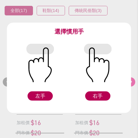
全部(17)
鞋類(14)
傳統民俗類(3)
選擇慣用手
編號：9610-1
編號：9610-2
編
紅繡球/顆
粉繡球/顆
左手
右手
F
F
$16
$16
加租價
加租價
加
$20
$20
門市價
門市價
門