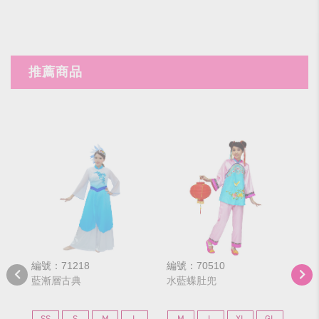
推薦商品
編號：71218
編號：70510
編號
藍漸層古典
水藍蝶肚兜
紅
SS
S
M
L
M
L
XL
GL
S