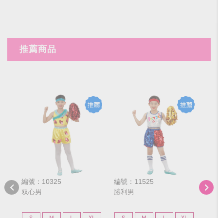
推薦商品
編號：10325
編號：11525
編號
双心男
勝利男
双
S
M
L
XL
S
M
L
XL
S