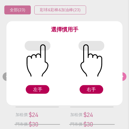
全部(23)
彩球&彩棒&加油棒(23)
選擇慣用手
編號：9318-4
編號：9318-3
編
藍加油棒/支
綠加油棒/支
左手
右手
F
F
$24
$24
加租價
加租價
加
$30
$30
門市價
門市價
門