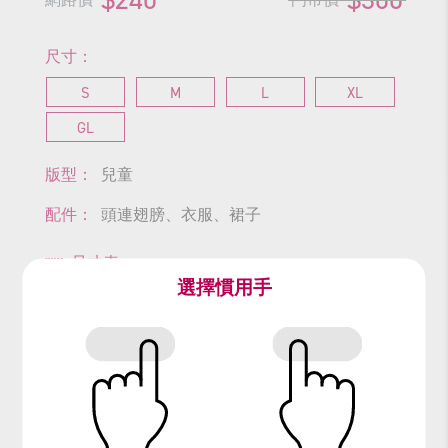
尺寸：
S
M
L
XL
GL
版型：
兒童
配件：
頭連翅膀、衣服、裙子
尺寸表
選擇慣用手
查看商品尺寸
#蝴蝶
#昆蟲
#Butterfly
#蝴蝶翅膀