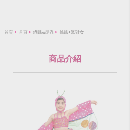
首頁
首頁
蝴蝶&昆蟲
桃蝶+派對女
商品介紹