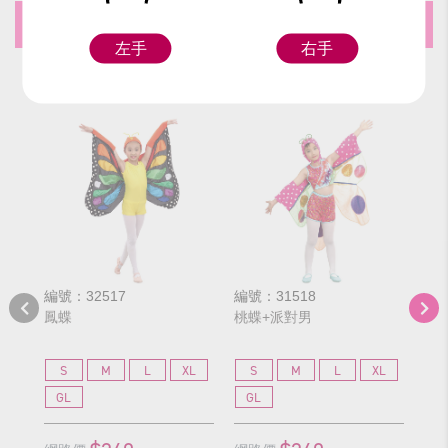
推薦商品
左手
右手
編號：32517
編號：31518
編號
鳳蝶
桃蝶+派對男
橘
S
M
L
XL
S
M
L
XL
S
GL
GL
G