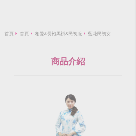
首頁
首頁
相聲&長袍馬褂&民初服
藍花民初女
商品介紹