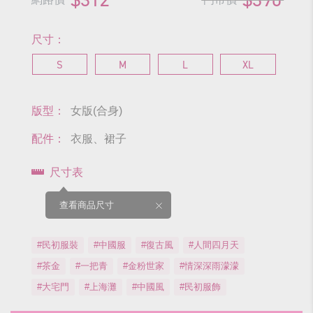
尺寸：
S
M
L
XL
版型：
女版(合身)
配件：
衣服、裙子
尺寸表
查看商品尺寸
#民初服裝
#中國服
#復古風
#人間四月天
#茶金
#一把青
#金粉世家
#情深深雨濛濛
#大宅門
#上海灘
#中國風
#民初服飾