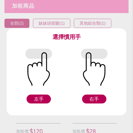
加租商品
全部(2)
妹妹頭假髮(1)
其他綜合類(1)
選擇慣用手
編號：9117-8
編號：90910
黑妹妹頭假髮
黑框眼鏡
左手
右手
F
Z
$120
$28
加租價
加租價