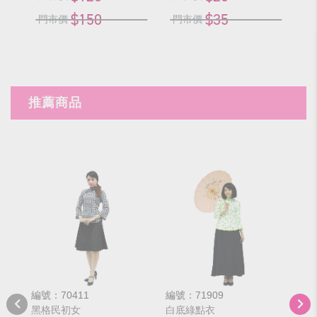
$150
$35
門市價
門市價
推薦商品
編號：70411
編號：71909
編號
黑格民初女
白底綠點衣
中