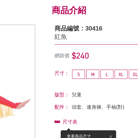
商品介紹
商品編號：30416
紅魚
$240
網路價
尺寸：
S
M
L
XL
GL
版型：
兒童
配件：
頭套、連身褲、手袖(對)
尺寸表
查看商品尺寸