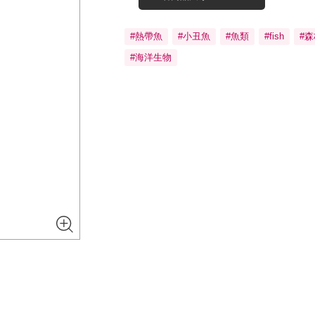
#熱帶魚
#小丑魚
#魚類
#fish
#森
#海洋生物