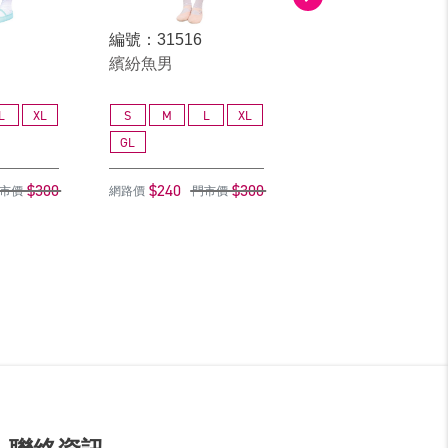
編號：31516
編號：30217
繽紛魚男
藍橘魚
L
XL
S
M
L
XL
S
M
L
GL
GL
$300
$240
$300
$240
$
市價
網路價
門市價
網路價
門市價