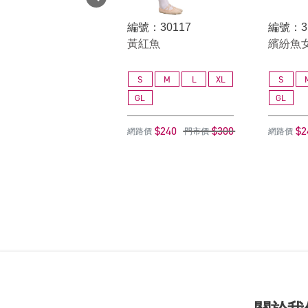
編號：30117
編號：3
黃紅魚
繽紛魚
S
M
L
XL
S
GL
GL
$240
$300
$2
網路價
門市價
網路價