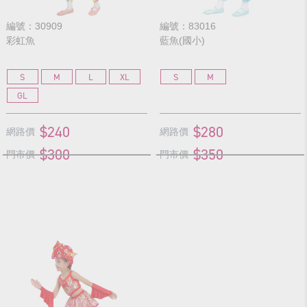
編號：30909
編號：83016
彩虹魚
藍魚(國小)
S
M
L
XL
S
M
GL
$240
$280
網路價
網路價
$300
$350
門市價
門市價