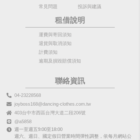
常見問題
投訴與建議
租借說明
運費與寄回須知
退貨與取消須知
計費須知
逾期及損毀賠償須知
聯絡資訊
04-23228568
joyboss168@dancing-clothes.com.tw
403台中市西區台灣大道二段206號
@a5858
週一至週五9:00至18:00
週六、週日、國定假日營業時間彈性調整，依每月網站公