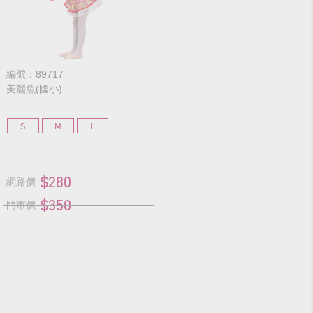
編號：89717
美麗魚(國小)
S
M
L
$280
網路價
$350
門市價