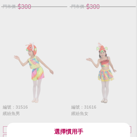
$300
$300
門市價
門市價
編號：31516
編號：31616
繽紛魚男
繽紛魚女
S
M
L
XL
S
M
L
XL
選擇慣用手