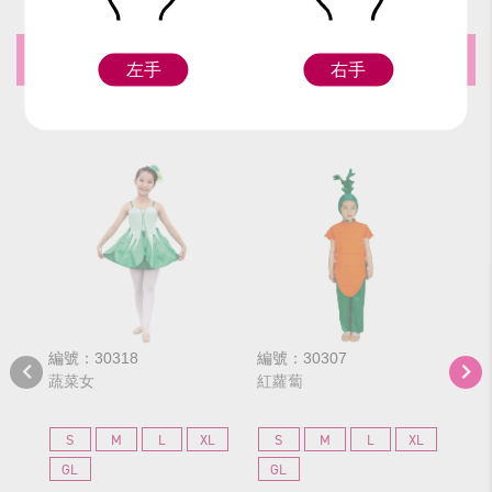
推薦商品
左手
右手
編號：30318
編號：30307
編號
蔬菜女
紅蘿蔔
白
S
M
L
XL
S
M
L
XL
S
GL
GL
G