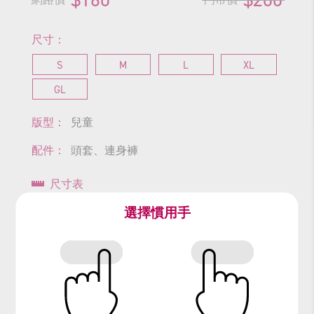
尺寸：
S
M
L
XL
GL
版型：
兒童
配件：
頭套、連身褲
尺寸表
選擇慣用手
查看商品尺寸
#白菜
#娃娃菜
#青菜
#蔬菜
#vegetable
#食物
#food
#飲食類