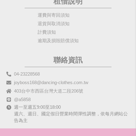
租借說明
運費與寄回須知
退貨與取消須知
計費須知
逾期及損毀賠償須知
聯絡資訊
04-23228568
joyboss168@dancing-clothes.com.tw
403台中市西區台灣大道二段206號
@a5858
週一至週五9:00至18:00
週六、週日、國定假日營業時間彈性調整，依每月網站公
告為主