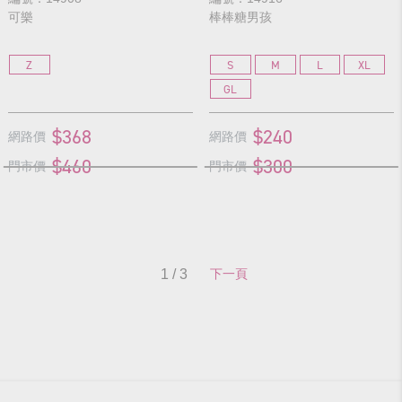
可樂
棒棒糖男孩
Z
S
M
L
XL
GL
$368
$240
網路價
網路價
$460
$300
門市價
門市價
1 / 3
下一頁