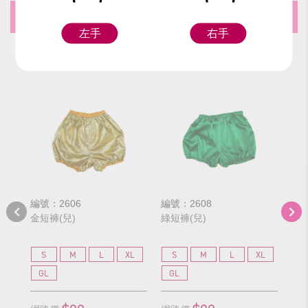
推薦商品
左手
右手
編號：2606
編號：2608
編號
金短褲(兒)
綠短褲(兒)
紅短
S
M
L
XL
S
M
L
XL
S
GL
GL
G