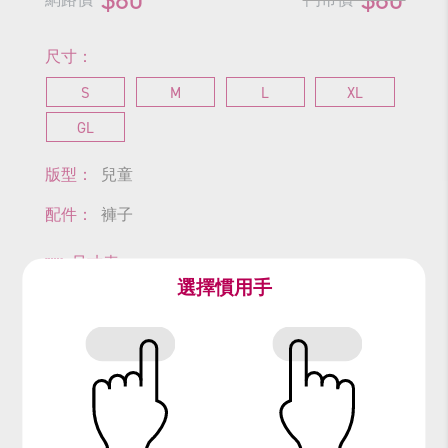
尺寸：
S
M
L
XL
GL
版型：
兒童
配件：
褲子
尺寸表
選擇慣用手
查看商品尺寸
#短褲
#燈籠褲
#黃褲
#民俗