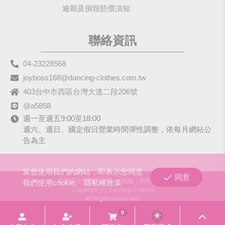
逾期及損毀賠償須知
聯絡資訊
04-23228568
joyboss168@dancing-clothes.com.tw
403台中市西區台灣大道二段206號
@a5858
週一至週五9:00至18:00
週六、週日、國定假日營業時間彈性調整，依每月網站公
告為主
當您使用我們的網站，即表示您同意
同意
歡樂國企業有限公司
統編：90979680
我們使用cookie。
隱私權政策
Copyright (c) Dancing-Clothes
All Rights Reserved.
0