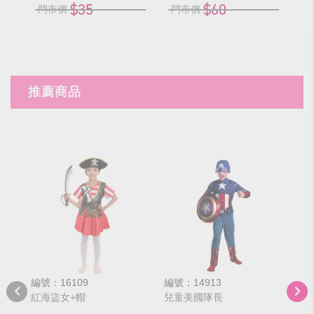
$35
$60
門市價
門市價
推薦商品
編號：16109
編號：14913
編號
紅海盜女+帽
兒童美國隊長
紅