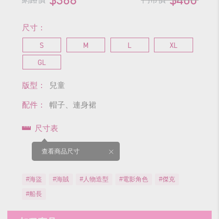
尺寸：
S
M
L
XL
GL
版型：
兒童
配件：
帽子、連身裙
尺寸表
查看商品尺寸
#海盜
#海賊
#人物造型
#電影角色
#傑克
#船長