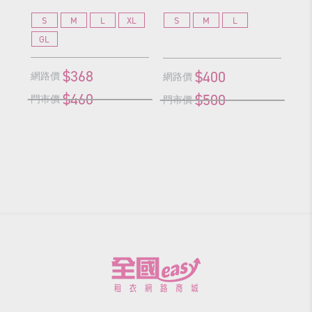
S
M
L
XL
S
M
L
S
GL
G
$368
$400
網路價
網
網路價
$460
$500
門市價
門
門市價