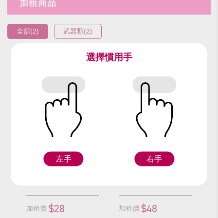
加租商品
全部(2)
武器類(2)
選擇慣用手
編號：9523-3
編號：91213
黑柄海盜刀
海盜刀
左手
右手
F
F
$28
$48
加租價
加租價