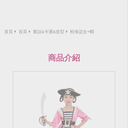
首頁
首頁
童話&卡通&造型
粉海盜女+帽
商品介紹