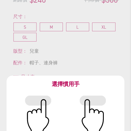
尺寸：
S
M
L
XL
GL
版型：
兒童
配件：
帽子、連身褲
尺寸表
選擇慣用手
查看商品尺寸
#遊行
#小丑
#馬戲團