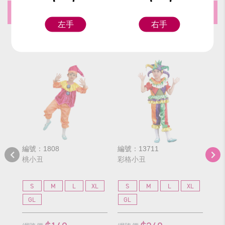
推薦商品
左手
右手
編號：1808
編號：13711
編號
桃小丑
彩格小丑
小
S
M
L
XL
S
M
L
XL
S
GL
GL
G