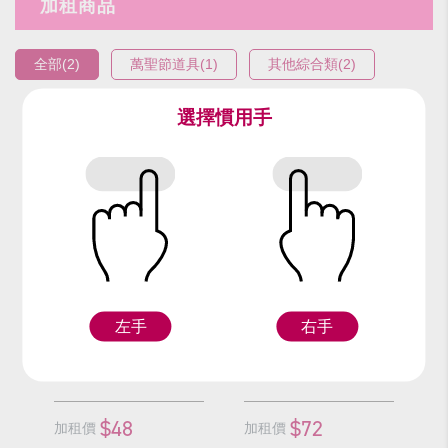
加租商品
全部(2)
萬聖節道具(1)
其他綜合類(2)
選擇慣用手
編號：9909
編號：95211
聽診器
大針筒
左手
右手
F
Z
$48
$72
加租價
加租價