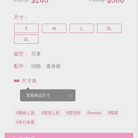
尺寸：
S
M
L
XL
GL
版型：
兒童
配件：
頭飾、連身裙
尺寸表
查看商品尺寸
#醫務人員
#護理人員
#護理師
#nurses
#職業
#各行各業