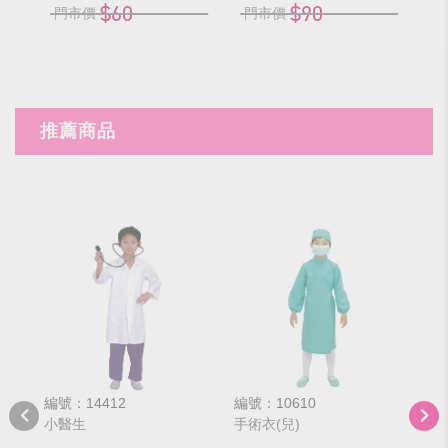
$60
$90
門市價
門市價
推薦商品
編號：14412
編號：10610
編號
小醫生
手術衣(兒)
小