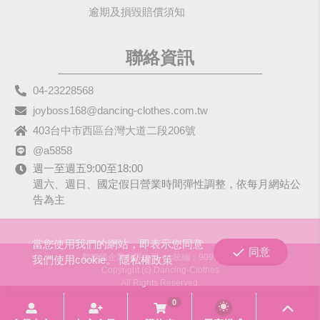
逾期及損毀賠償須知
聯絡資訊
04-23228568
joyboss168@dancing-clothes.com.tw
403台中市西區台灣大道二段206號
@a5858
週一至週五9:00至18:00
週六、週日、國定假日營業時間彈性調整，依每月網站公
告為主
當您使用我們的網站，即表示您同意
同意
歡樂國企業有限公司
統編：90979680
我們使用cookie。
隱私權政策
Copyright (c) Dancing-Clothes
All Rights Reserved.
0