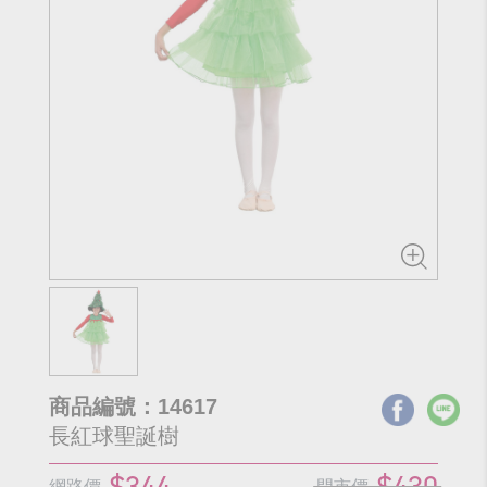
商品編號：14617
長紅球聖誕樹
$344
$430
網路價
門市價