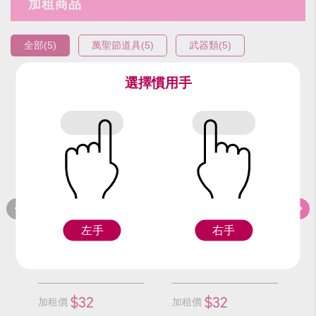
加租商品
全部(5)
萬聖節道具(5)
武器類(5)
選擇慣用手
編號：9526-4
編號：9526-6
編
紅三叉(短)
火三叉(短)
左手
右手
Z
Z
$32
$32
加租價
加租價
加