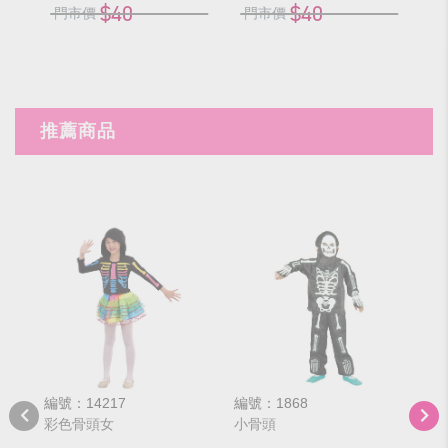
$40
$40
門市價
門市價
門
推薦商品
編號：14217
編號：1868
編號
彩色骨頭女
小骨頭
骷