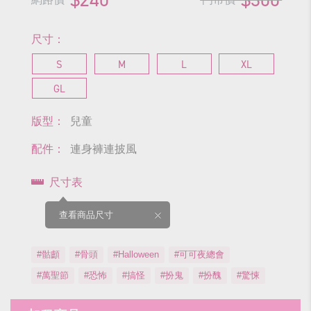
尺寸：
S
M
L
XL
GL
版型：
兒童
配件：
連身褲連披風
尺寸表
查看商品尺寸
#骷顱
#骨頭
#Halloween
#可可夜總會
#萬聖節
#恐怖
#搞怪
#扮鬼
#扮醜
#驚悚