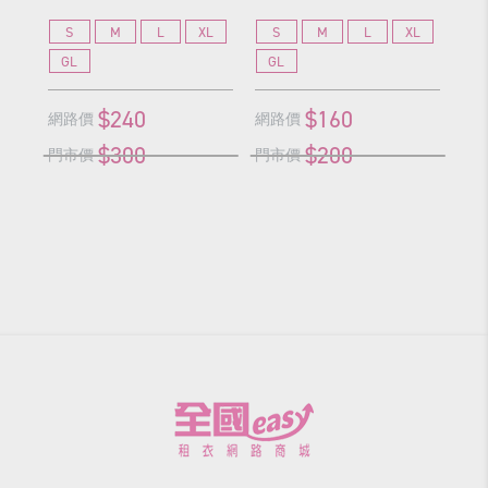
S
M
L
XL
S
M
L
XL
S
GL
GL
G
$240
$160
網路價
網路價
網
$300
$200
門市價
門市價
門