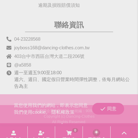
逾期及損毀賠償須知
聯絡資訊
04-23228568
joyboss168@dancing-clothes.com.tw
403台中市西區台灣大道二段206號
@a5858
週一至週五9:00至18:00
週六、週日、國定假日營業時間彈性調整，依每月網站公
告為主
當您使用我們的網站，即表示您同意
同意
歡樂國企業有限公司
統編：90979680
我們使用cookie。
隱私權政策
Copyright (c) Dancing-Clothes
All Rights Reserved.
0