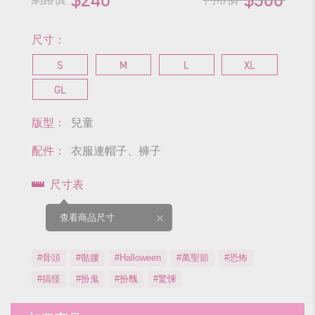
尺寸：
S
M
L
XL
GL
版型：
兒童
配件：
衣服連帽子、褲子
尺寸表
查看商品尺寸
#骨頭
#骷膢
#Halloween
#萬聖節
#恐怖
#搞怪
#扮鬼
#扮醜
#驚悚