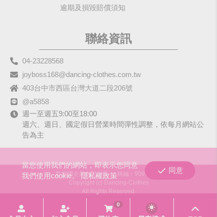
逾期及損毀賠償須知
聯絡資訊
04-23228568
joyboss168@dancing-clothes.com.tw
403台中市西區台灣大道二段206號
@a5858
週一至週五9:00至18:00
週六、週日、國定假日營業時間彈性調整，依每月網站公
告為主
當您使用我們的網站，即表示您同意
同意
歡樂國企業有限公司
統編：90979680
我們使用cookie。
隱私權政策
Copyright (c) Dancing-Clothes
All Rights Reserved.
0