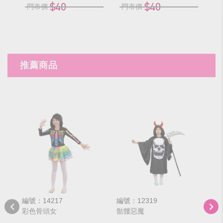
$40
$40
門市價
門市價
門
推薦商品
編號：14217
編號：12319
編號
彩色骨頭女
骷髏惡魔
白