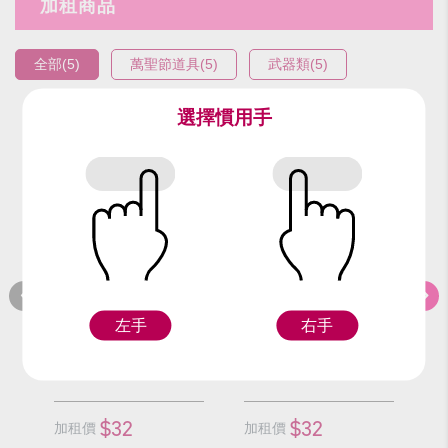
加租商品
全部(5)
萬聖節道具(5)
武器類(5)
選擇慣用手
編號：9526-6
編號：9526-4
編
火三叉(短)
紅三叉(短)
左手
右手
Z
Z
$32
$32
加租價
加租價
加